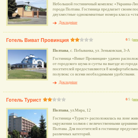
Небольшой гостиничный комплекс «Украина-Люк
города Полтава. Гостиница предлагает своим п
двухместные однокомнатные номера класса «ста
Докладніше
Готель Виват Провинция
0
/5
(
нем
Полтава
, с. Побыванка, ул. Зеньковская, 3-А
Гостиница «Виват Провинция» удачно расположи
от городского шума и суеты на выезде из города
посетителей предоставляются 8 комфортабельны
полулюкс со всеми необходимыми удобствами.
Докладніше
Готель Турист
0
/5
(
нем
Полтава
, ул.Мира, 12
Гостиница «Турист» расположилась на лоне жи
окружении холмов с величественными церквями
Полтава. Для посетителей в гостинице предусм
различных категорий.