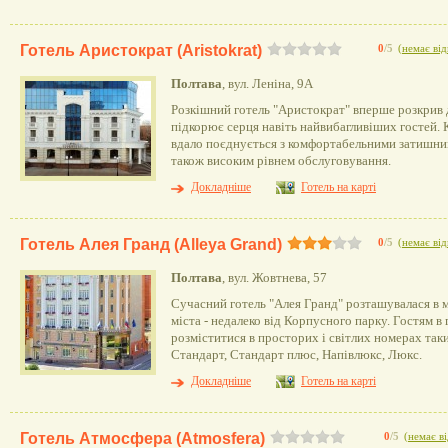
Готель Аристократ (Aristokrat)
0
/5
(
немає від
Полтава
, вул. Леніна, 9А
Розкішний готель "Аристократ" вперше розкрив д
підкорює серця навіть найвибагливіших гостей. 
вдало поєднується з комфортабельними затишни
також високим рівнем обслуговування.
Докладніше
Готель на карті
Готель Алея Гранд (Alleya Grand)
0
/5
(
немає від
Полтава
, вул. Жовтнева, 57
Сучасний готель "Алея Гранд" розташувалася в 
міста - недалеко від Корпусного парку. Гостям в
розміститися в просторих і світлих номерах таки
Стандарт, Стандарт плюс, Напівлюкс, Люкс.
Докладніше
Готель на карті
Готель Атмосфера (Atmosfera)
0
/5
(
немає ві