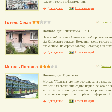
галереи, театра и филармонии.
Докладніше
Готель на карті
Готель Сінай
0
/5
(
немає ві
Полтава
, вул. Зеньковська, 11/31
Невеликий затишний готель «Сінай» розташовани
від Київського вокзалу. Номерний фонд готелю 
двомісними номерами категорії стандарт, напівл
Докладніше
Готель на карті
Мотель Полтава
0
/5
(
немає ві
Полтава
, вул. Грушевського, 1
Мотель "Полтава" зручно розташована в тихому 
оточенні мальовничих садів і парків, всього в 4 
міста. Готель пропонує своїм гостям розмістити
двомісних номерах різного рівня комфортності.
Докладніше
Готель на карті