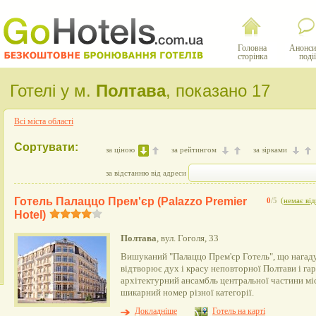
Головна
Анонси
сторінка
події
Готелі у м.
Полтава
, показано 17
Всі міста області
Сортувати:
за ціною
за рейтингом
за зірками
за відстанню від адреси
Готель Палаццо Прем'єр (Palazzo Premier
0
/5
(
немає від
Hotel)
Полтава
, вул. Гоголя, 33
Вишуканий "Палаццо Прем'єр Готель", що нагаду
відтворює дух і красу неповторної Полтави і га
архітектурний ансамбль центральної частини міс
шикарний номер різної категорії.
Докладніше
Готель на карті