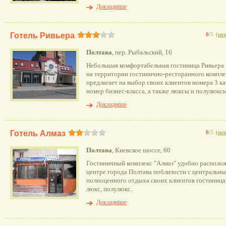
Докладніше
Готель Ривьера
0
/5
(
нем
Полтава
, пер. Рыбальский, 16
Небольшая комфортабельная гостиница Ривьера 
на территории гостинично-ресторанного компле
предлагает на выбор своих клиентов номера 3 к
номер бизнес-класса, а также люксы и полулюксы
Докладніше
Готель Алмаз
0
/5
(
нем
Полтава
, Киевское шоссе, 60
Гостиничный комплекс "Алмаз" удобно располож
центре города Полтава поблизости с центральны
полноценного отдыха своих клиентов гостиница
люкс, полулюкс.
Докладніше