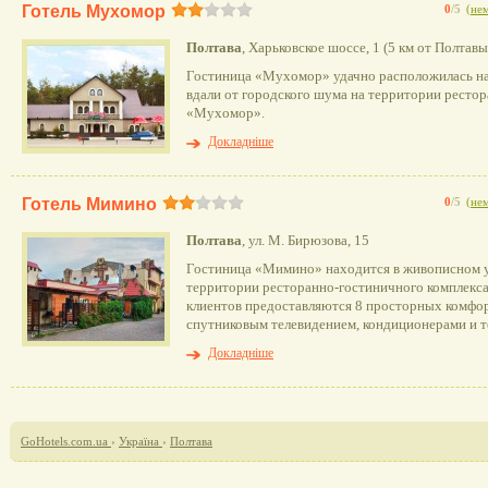
Готель Мухомор
0
/5
(
нем
Полтава
, Харьковское шоссе, 1 (5 км от Полтав
Гостиница «Мухомор» удачно расположилась на 
вдали от городского шума на территории ресто
«Мухомор».
Докладніше
Готель Мимино
0
/5
(
нем
Полтава
, ул. М. Бирюзова, 15
Гостиница «Мимино» находится в живописном у
территории ресторанно-гостиничного комплекс
клиентов предоставляются 8 просторных комфо
спутниковым телевидением, кондиционерами и 
Докладніше
GoHotels.com.ua
›
Україна
›
Полтава