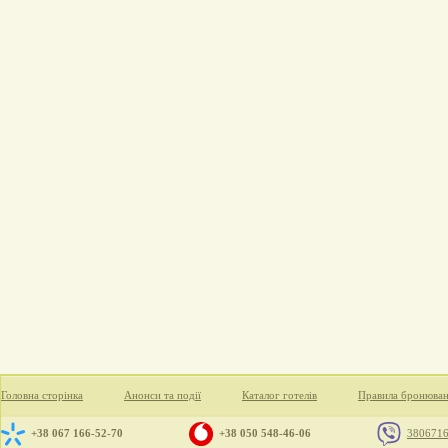
Головна сторінка
Анонси та події
Каталог готелів
Правила бронюва
+38 067 166-52-70
+38 050 548-46-06
380671