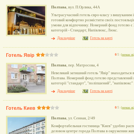
Полтава
, вул. П.Орлика, 44А
Ультрасучасний готель євро-класу з вишуканим 
готовий комфортно розмістити своїх постояльців
умови для відпочинку. Номерний фонд готелю є 
категорій - Стандарт, Напівлюкс, Люкс.
Докладніше
Готель на карті
Готель Явір
0
/5
(
немає ві
Полтава
, пер. Матросова, 4
Невеликий затишний готель "Явір" знаходиться 
Полтава. Номерний фонд готелю представлений
категорії "стандарт", "поліпшений", "напівлюкс" 
Докладніше
Готель на карті
Готель Киев
0
/5
(
немає ві
Полтава
, ул. Сенная, 2/49
Комфортабельная гостиница "Киев" удобно расп
деловом центре города Полтава в окружении жи