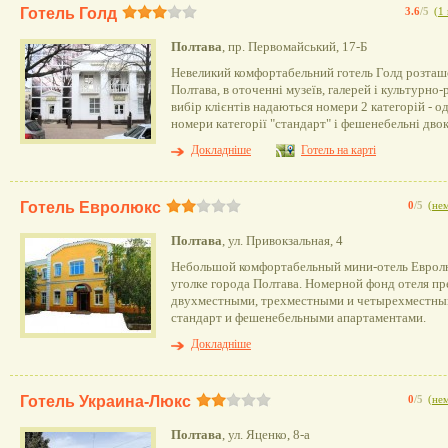
Готель Голд
3.6
/5
(
1 
Полтава
, пр. Первомайський, 17-Б
Невеликий комфортабельний готель Голд розташо
Полтава, в оточенні музеїв, галерей і культурно
вибір клієнтів надаються номери 2 категорій - о
номери категорії "стандарт" і фешенебельні дво
Докладніше
Готель на карті
Готель Евролюкс
0
/5
(
нем
Полтава
, ул. Привокзальная, 4
Небольшой комфортабельный мини-отель Еврол
уголке города Полтава. Номерной фонд отеля п
двухместными, трехместными и четырехместны
стандарт и фешенебельными апартаментами.
Докладніше
Готель Украина-Люкс
0
/5
(
нем
Полтава
, ул. Яценко, 8-а