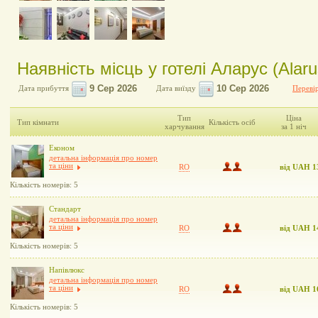
Наявність місць у готелі Аларус (Alaru
Дата прибуття
Дата виїзду
Перевір
Тип
Ціна
Тип кімнати
Кількість осіб
харчування
за 1 ніч
Економ
детальна інформація про номер
та ціни
RO
від UAH 1
Кількість номерів: 5
Стандарт
детальна інформація про номер
та ціни
RO
від UAH 1
Кількість номерів: 5
Напівлюкс
детальна інформація про номер
та ціни
RO
від UAH 1
Кількість номерів: 5