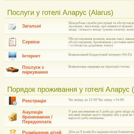
Послуги у готелі Аларус (Alarus)
Цілодобова служба реєстрації та обслуговув
Загальні
заселення / виселення, при наявності вільни
заїзду / пізнього виїзду (умови оплати), но
Обслуговування номерів, виклик таксі, швид
Сервіси
обслуговування, бронювання і доставка квиткі
/ з готелю (за додаткову плату)
Безкоштовний бездротовий інтернет (Wi-Fi)
Інтернет
Послуги з
Безкоштовна парковка на території готелю
паркування
Порядок проживання у готелі Аларус (
Час виїзду до 12-00 Час заїзду з 14-00
Реєстрація
Ануляція
У разі анулювання за 3 доби до дати заїзду 
ануляції пізніше цього терміну або у разі не 
бронювання /
вартості доби мешкання.
Передоплата
Розміщення дітей
Діти до 6 років без надання місця безкоштов