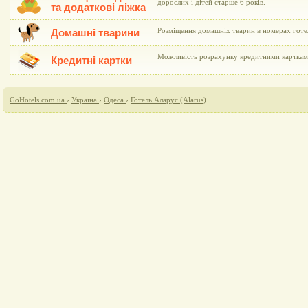
дорослих і дітей старше 6 років.
та додаткові ліжка
Розміщення домашніх тварин в номерах готе
Домашні тварини
Можливість розрахунку кредитними картками 
Кредитні картки
GoHotels.com.ua
›
Україна
›
Одеса
›
Готель Аларус (Alarus)