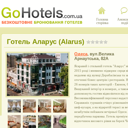
Головна
Анонси
сторінка
події
Готель Аларус (Alarus)
Одеса
,
вул.Велика
Арнаутська, 82А
Яскравий і стильний готель "Аларус" в
2015 році і впевнено підкорює серця 
недалеко від вулиці Дерибасівська та з
оточенні бізнес центрів і ресторанів.
26 номерів таких категорій - Економ, 
Вишуканий інтер'єр в номерах, а також
допоможуть гостям відволіктися від по
Висококваліфікований персонал надаст
Справжніх гурманів очікує різноманіт
шеф-кухаря, а на відкритій терасі за 
незабутнім пейзажем вечірньої Одеси.
передбачена парковка. Готель преміум 
відпочинок високого рівня на березі 