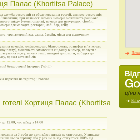
ця Палас (Khortitsa Palace)
а служба реєстрації та обслуговування гостей, експрес-реєстрація
 / виселення, при наявності вільних номерів можливість раннього
пізнього виїзду (умови оплати), номери для некурящих, сімейні
омери для молодят, ресторан, лобі-бар, сейф
нтр, тренажерний зал, сауна, басейн, місця для відпочинку
вання номерів, конференц-зал, бізнес-центр, трансфер в / з готелю
кову плату), можливість замовлення сніданку в номер, послуги з
Показ
прасування одягу, виклик таксі, швидкої допомоги, побудка до
асу, прокат автомобілів
ний бездротовий інтернет (Wi-Fi)
Від
на парковка на території готелю
ціни 
готелі Хортиця Палас (Khortitsa
Всі к
у до 12.00, час заїзду з 14.00
улювання за 3 доби до дати заїзду штраф не стягується. У випадку
пізніше цього терміну або у разі не заїзду стягується 100% від