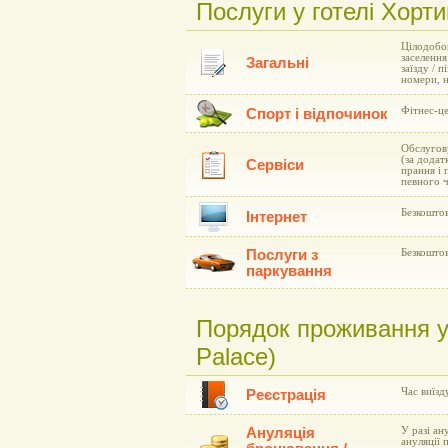
Послуги у готелі Хорти
Цілодобов
заселення
Загальні
заїзду / 
номери, н
Фітнес-це
Спорт і відпочинок
Обслугову
(за додат
Сервіси
прання і 
певного ч
Безкоштов
Інтернет
Послуги з
Безкоштов
паркування
Порядок проживання у 
Palace)
Час виїзд
Реєстрація
Ануляція
У разі ан
ануляції 