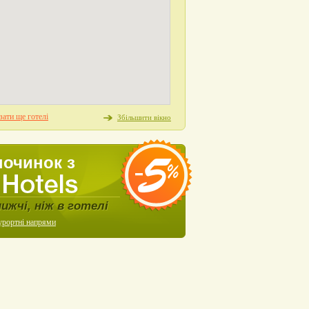
ати ще готелі
Збільшити вікно
починок з
нижчі, ніж в готелі
урортні напрями