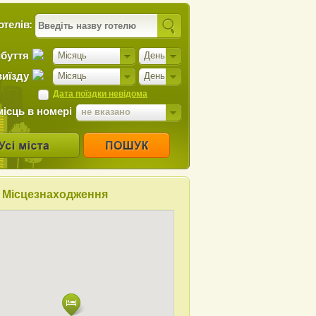
отелів:
ибуття
Місяць
День
виїзду
Місяць
День
Дата поїздки невідома
місць в номері
не вказано
Місцезнаходження