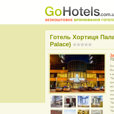
Готель Хортиця Палас
Palace)
З
7
Гот
Ном
в я
"Хо
тре
міс
оре
тех
змо
"Хо
час
"Хо