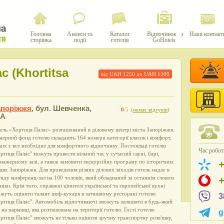
Головна
Анонси та
Каталог
Відпочинок з
Наші контакт
сторінка
події
готелів
GoHotels
 (Khortitsa
від UAH
1250
до UAH
1500
апоріжжя
,
бул. Шевченка,
0
/5
(
немає відгуків
)
1А
ель «Хортиця Палас» розташований в діловому центрі міста Запоріжжя.
ерний фонд готелю складають 164 номери категорії класик і комфорт,
ких є все необхідне для комфортного відпочинку. Постояльці готелю
Час роботи
ртиця Палас" можуть провести вільний час у сучасній сауні, барі,
нажерному залі, а також замовити екскурсійну програму по історичних
цях Запоріжжя. Для проведення різних ділових заходів готель надає в
нду конференц-зал на 100 чоловік, який обладнаний за останнім словом
ніки. Крім того, справжні цінителі української та європейської кухні
жуть оцінити талант шеф-кухаря в затишному ресторані готелю
3
ртиця Палас". Автомобіль відпочиваючі зможуть залишити в будь-який
 на парковці, яка розташована на території готелю. Гості готелю
g
ртиця Палас" зможуть не тільки оцінити зручну транспортну розв'язку,