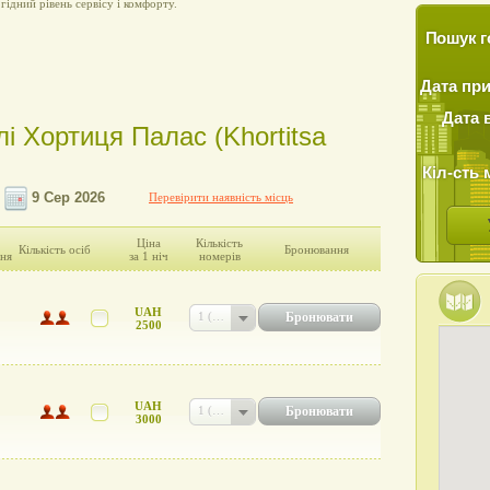
 гідний рівень сервісу і комфорту.
Пошук г
Дата пр
Дата 
лі Хортиця Палас (Khortitsa
Кіл-сть 
Перевірити наявність місць
Ціна
Кількість
Кількість осіб
Бронювання
ня
за 1 ніч
номерів
UAH
Бронювати
1 (UAH 2500)
2500
UAH
Бронювати
1 (UAH 3000)
3000