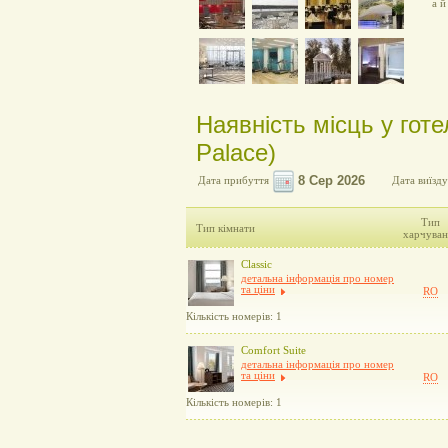
а й
Наявність місць у готе
Palace)
Дата прибуття
Дата виїзду
Тип
Тип кімнати
харчуван
Classic
детальна інформація про номер
та ціни
RO
Кількість номерів: 1
Comfort Suite
детальна інформація про номер
та ціни
RO
Кількість номерів: 1