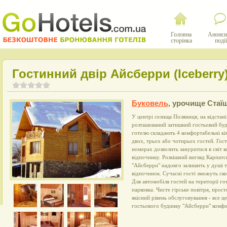
Головна
Анонси
сторінка
події
Гостинний двір Айсберри (Iceberry
Буковель
,
урочище Стаї
У центрі селища Поляниця, на відстані
розташований затишний гостьовий бу
готелю складають 4 комфортабельні кі
двох, трьох або чотирьох гостей. Гост
номерах дозволить зануритися в світ 
відпочинку. Розкішний вигляд Карпатсь
"Айсберри" надовго залишить у душі т
відпочинок. Сучасні гості зможуть ск
Для автомобіля гостей на території г
парковка. Чисте гірське повітря, прост
якісний рівень обслуговування - все ц
гостьового будинку "Айсберри" комфо