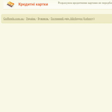
Розрахунок кредитними картами не передб
Кредитні картки
GoHotels.com.ua
›
Україна
›
Буковель
›
Гостинний двір Айсберри (Iceberry)