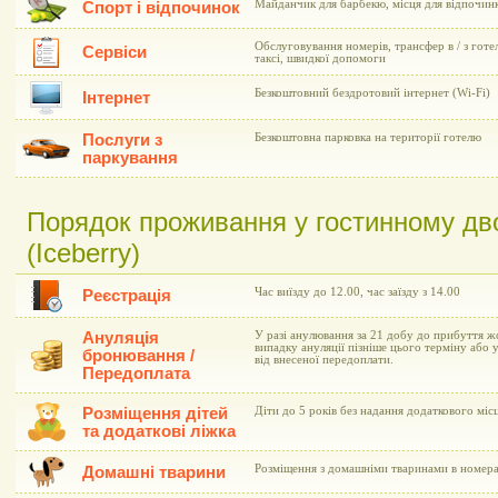
Майданчик для барбекю, місця для відпочинк
Спорт і відпочинок
Обслуговування номерів, трансфер в / з готе
Сервіси
таксі, швидкої допомоги
Безкоштовний бездротовий інтернет (Wi-Fi)
Інтернет
Послуги з
Безкоштовна парковка на території готелю
паркування
Порядок проживання у гостинному дв
(Iceberry)
Час виїзду до 12.00, час заїзду з 14.00
Реєстрація
Ануляція
У разі анулювання за 21 добу до прибуття ж
випадку ануляції пізніше цього терміну або у
бронювання /
від внесеної передоплати.
Передоплата
Розміщення дітей
Діти до 5 років без надання додаткового мі
та додаткові ліжка
Розміщення з домашніми тваринами в номера
Домашні тварини