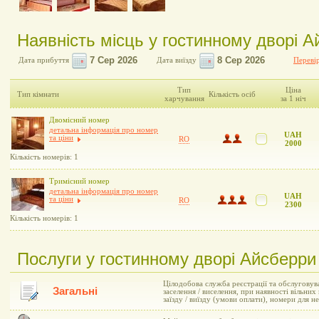
Наявність місць у гостинному дворі Ай
Дата прибуття
Дата виїзду
Перевір
Тип
Ціна
Тип кімнати
Кількість осіб
харчування
за 1 ніч
Двомісний номер
детальна інформація про номер
UAH
та ціни
RO
2000
Кількість номерів: 1
Тримісний номер
детальна інформація про номер
UAH
та ціни
RO
2300
Кількість номерів: 1
Послуги у гостинному дворі Айсберри 
Цілодобова служба реєстрації та обслуговув
Загальні
заселення / виселення, при наявності вільни
заїзду / виїзду (умови оплати), номери для 