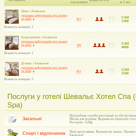
Тип кімнати
Кількість осіб
харчування
за 1 ніч
Люкс з балконом
детальна інформація про номер
UAH
та ціни
RO
5300
Кількість номерів: 2
Апартаменти з балконом
детальна інформація про номер
UAH
та ціни
BB
4800
Кількість номерів: 1
Делюкс з балконом
детальна інформація про номер
UAH
та ціни
RO
3500
Кількість номерів: 5
Послуги у готелі Шевальє Хотел Спа (C
Spa)
Цілодобова служба реєстрації та обслуговув
Загальні
Місця для куріння. Куріння на території гот
Ресторан. Сейф.
Піші прогулянки. Катання на лижах. Прокат 
Спорт і відпочинок
Екскурсії.