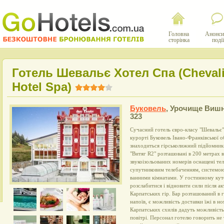
Головна
Анонси
сторінка
події
Готель Шевальє Хотел Спа (Chevali
Hotel Spa)
Буковель
,
Урочище Вишн
323
Сучасний готель євро-класу "Шевальє
курорті Буковель Івано-Франківської о
знаходиться гірськолижний підйомник 
"Витяг R2" розташовані в 200 метрах 
звукоізольованих номерів оснащені те
супутниковим телебаченням, системою
ванними кімнатами. У гостинному кут
розслабитися і відновити сили після а
Карпатських гір. Бар розташований в г
напоїв, є можливість доставки їжі в но
Карпатських схилів дадуть можливість
повітрі. Персонал готелю говорить не 