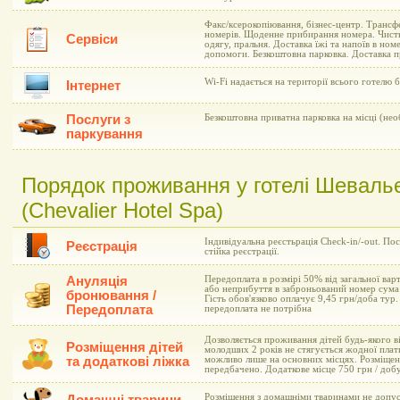
Факс/ксерокопіювання, бізнес-центр. Трансф
номерів. Щоденне прибирання номера. Чистк
Сервіси
одягу, пральня. Доставка їжі та напоїв в ном
допомоги. Безкоштовна парковка. Доставка п
Wi-Fi надається на території всього готелю 
Інтернет
Послуги з
Безкоштовна приватна парковка на місці (не
паркування
Порядок проживання у готелі Шеваль
(Chevalier Hotel Spa)
Індивідуальна реєстьрація Check-in/-out. По
Реєстрація
стійка реєстрації.
Ануляція
Передоплата в розмірі 50% від загальної варт
або неприбуття в заброньований номер сума 
бронювання /
Гість обов'язково оплачує 9,45 грн/доба тур.
Передоплата
передоплата не потрібна
Дозволяється проживання дітей будь-якого ві
Розміщення дітей
молодших 2 років не стягується жодної плат
та додаткові ліжка
можливо лише на основних місцях. Розміщен
передбачено. Додаткове місце 750 грн / доб
Розміщення з домашніми тваринами не допус