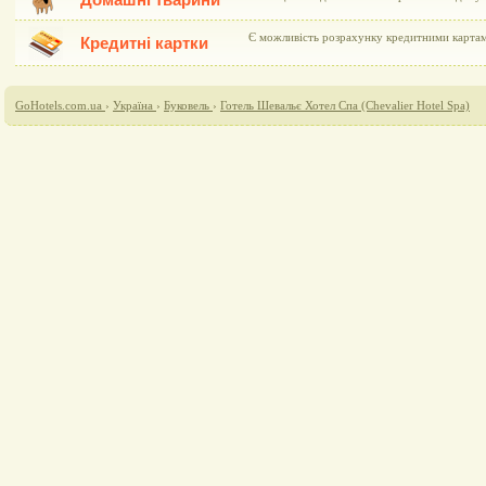
Домашні тварини
Є можливість розрахунку кредитними карта
Кредитні картки
GoHotels.com.ua
›
Україна
›
Буковель
›
Готель Шевальє Хотел Спа (Chevalier Hotel Spa)