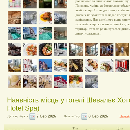
російською та англійською мовами, що
Привітне, чуйне, доброзичливе обслуго
який час прийти на допомогу є візит
ділових поїздок готель надає послуги б
копіювання. Для сімейного відпочинк
можливість проживання в готелі з дітьм
території готелю розташувалася дитяча
дитячі телеканали.
Наявність місць у готелі Шевальє Хот
Hotel Spa)
Дата прибуття
Дата виїзду
Перевір
Тип
Ціна