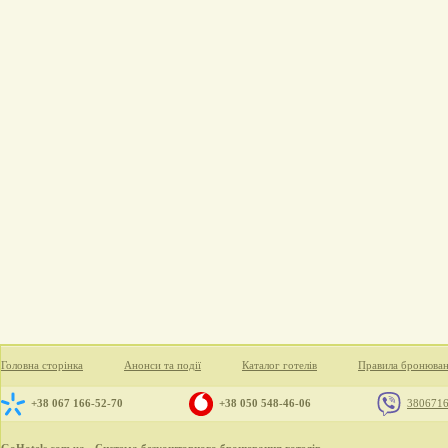
Головна сторінка
Анонси та події
Каталог готелів
Правила бронюва
+38 067 166-52-70
+38 050 548-46-06
380671