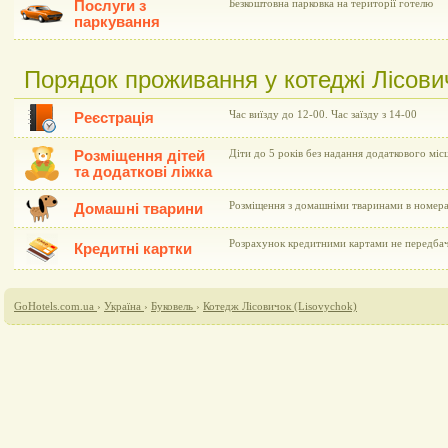
Послуги з
Безкоштовна парковка на території готелю
паркування
Порядок проживання у котеджі Лісович
Час виїзду до 12-00. Час заїзду з 14-00
Реєстрація
Розміщення дітей
Діти до 5 років без надання додаткового мі
та додаткові ліжка
Розміщення з домашніми тваринами в номера
Домашні тварини
Розрахунок кредитними картами не передба
Кредитні картки
GoHotels.com.ua
›
Україна
›
Буковель
›
Котедж Лісовичок (Lisovychok)