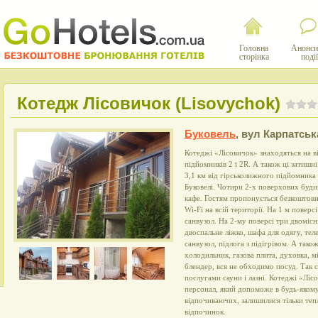
Головна
Анонси
сторінка
події
Котедж Лісовичок (Lisovychok)
Буковель
,
вул Карпатськ
Котеджі «Лісовичок» знаходяться на ві
підйомників 2 і 2R. А також ці затишн
3,1 км від гірськолижного підйомника 
Буковелі. Чотири 2-х поверхових буди
кафе. Гостям пропонується безкоштовн
Wi-Fi на всій території. На 1 м поверс
санвузол. На 2-му поверсі три двомісні
двоспальне ліжко, шафа для одягу, теле
санвузол, підлога з підігрівом. А тако
холодильник, газова плита, духовка, м
блендер, вся не обходимо посуд. Так 
послугами сауни і лазні. Котеджі «Ліс
персонал, який допоможе в будь-якому 
відпочиваючих, залишилися тільки тепл
відпочинок.