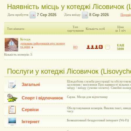
Наявність місць у котеджі Лісовичок (
Дата прибуття
Дата виїзду
Перевір
Тип
Ціна
Тип кімнати
Кількість осіб
харчування
за 1 ніч
Котедж
детальна інформація про номер
UAH
та ціни
RO
5000
Кількість номерів: 5
Послуги у котеджі Лісовичок (Lisovych
Цілодобова служба реєстрації та обслуговув
Загальні
заселення / виселення При наявності вільних
заїзду / виїзду (умови оплати). Сімейні номе
Сауна. Місця для відпочинку
Спорт і відпочинок
Обслуговування номерів. Виклик таксі, швид
Сервіси
часу.
Безкоштовний бездротовий інтернет (Wi-Fi)
Інтернет