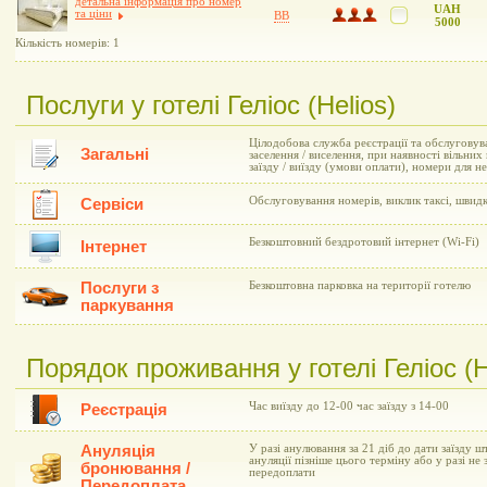
детальна інформація про номер
UAH
та ціни
BB
5000
Кількість номерів: 1
Послуги у готелі Геліос (Helios)
Цілодобова служба реєстрації та обслуговув
Загальні
заселення / виселення, при наявності вільни
заїзду / виїзду (умови оплати), номери для 
Обслуговування номерів, виклик таксі, швид
Сервіси
Безкоштовний бездротовий інтернет (Wi-Fi)
Інтернет
Послуги з
Безкоштовна парковка на території готелю
паркування
Порядок проживання у готелі Геліос (H
Час виїзду до 12-00 час заїзду з 14-00
Реєстрація
Ануляція
У разі анулювання за 21 діб до дати заїзду ш
ануляції пізніше цього терміну або у разі не
бронювання /
передоплати
Передоплата