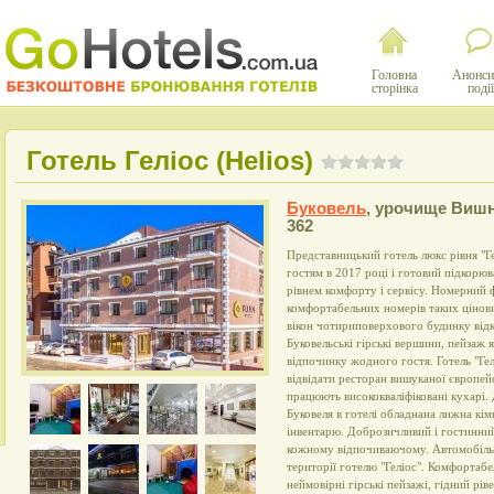
Головна
Анонси
сторінка
події
Готель Геліос (Helios)
Буковель
,
урочище Вишн
362
Представницький готель люкс рівня "Ге
гостям в 2017 році і готовий підкорю
рівнем комфорту і сервісу. Номерний 
комфортабельних номерів таких цінови
вікон чотириповерхового будинку від
Буковельські гірські вершини, пейзаж
відпочинку жодного гостя. Готель "Ге
відвідати ресторан вишуканої європейсь
працюють висококваліфіковані кухарі.
Буковеля в готелі обладнана лижна кім
інвентарю. Доброзичливий і гостинни
кожному відпочиваючому. Автомобіль 
території готелю "Геліос". Комфортаб
неймовірні гірські пейзажі, гідний ріве