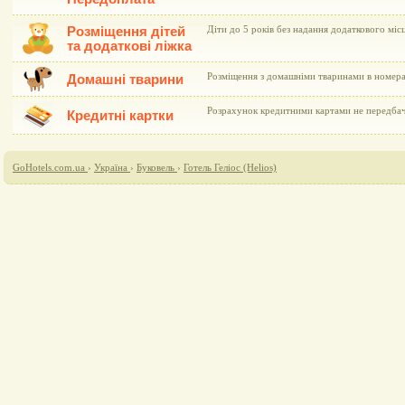
Розміщення дітей
Діти до 5 років без надання додаткового мі
та додаткові ліжка
Розміщення з домашніми тваринами в номера
Домашні тварини
Розрахунок кредитними картами не передба
Кредитні картки
GoHotels.com.ua
›
Україна
›
Буковель
›
Готель Геліос (Helios)