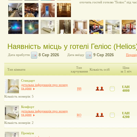
оточить гостей готелю "Геліос" під ча
Наявність місць у готелі Геліос (Helios
Дата прибуття
Дата виїзду
Перевір
Тип
Ціна
Тип кімнати
Кількість осіб
харчування
за 1 ніч
Стандарт
детальна інформація про номер
UAH
та ціни
BB
4000
Кількість номерів: 5
Комфорт
детальна інформація про номер
UAH
та ціни
RO
4200
Кількість номерів: 2
Преміум