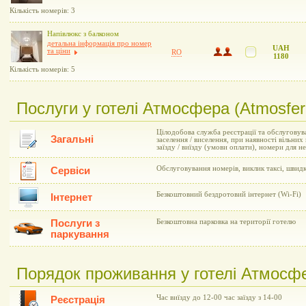
Кількість номерів: 3
Напівлюкс з балконом
детальна інформація про номер
UAH
та ціни
RO
1180
Кількість номерів: 5
Послуги у готелі Атмосфера (Atmosfer
Цілодобова служба реєстрації та обслуговув
Загальні
заселення / виселення, при наявності вільни
заїзду / виїзду (умови оплати), номери для 
Обслуговування номерів, виклик таксі, швид
Сервіси
Безкоштовний бездротовий інтернет (Wi-Fi)
Інтернет
Послуги з
Безкоштовна парковка на території готелю
паркування
Порядок проживання у готелі Атмосфе
Час виїзду до 12-00 час заїзду з 14-00
Реєстрація