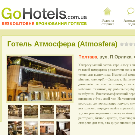
Головна
Анонси
сторінка
події
Готель Атмосфера (Atmosfera)
Полтава
,
вул. П.Орлика, 
Ультрасучасний готель євро-класу з в
готовий комфортно розмістити своїх п
умови для відпочинку. Номерний фонд
цінових категорій - Стандарт, Напівлю
домашнім і теплом і затишком, а тако
меблями і технікою, що робить перебув
незабутнім. Висококваліфікований пер
питаннях у будь-який час. На територ
ресторан, де гостям запропонують ску
яка приємно порадує навіть справжніх 
зручне розташування готелю, оскільки 
ресторани, бізнес - центри, транспорт
створена для тих, хто цінує високий р