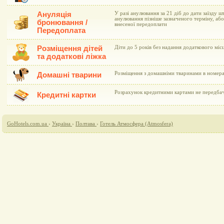
Ануляція
У разі анулювання за 21 діб до дати заїзду ш
анулювання пізніше зазначеного терміну, або 
бронювання /
внесеної передоплати
Передоплата
Розміщення дітей
Діти до 5 років без надання додаткового мі
та додаткові ліжка
Розміщення з домашніми тваринами в номер
Домашні тварини
Розрахунок кредитними картами не передба
Кредитні картки
GoHotels.com.ua
›
Україна
›
Полтава
›
Готель Атмосфера (Atmosfera)