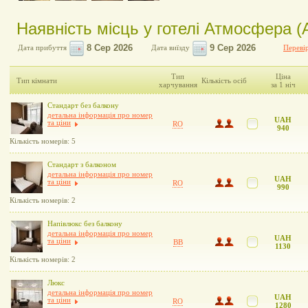
Наявність місць у готелі Атмосфера (
Дата прибуття
Дата виїзду
Перевір
Тип
Ціна
Тип кімнати
Кількість осіб
харчування
за 1 ніч
Стандарт без балкону
детальна інформація про номер
UAH
та ціни
RO
940
Кількість номерів: 5
Стандарт з балконом
детальна інформація про номер
UAH
та ціни
RO
990
Кількість номерів: 2
Напівлюкс без балкону
детальна інформація про номер
UAH
та ціни
BB
1130
Кількість номерів: 2
Люкс
детальна інформація про номер
UAH
та ціни
RO
1280