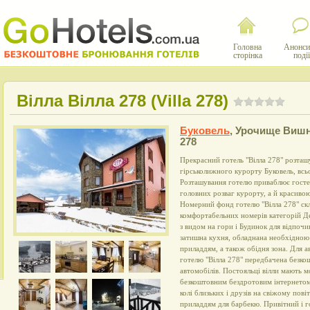
Головна
Анонси
сторінка
події
Вілла Вілла 278 (Villa 278)
Буковель
,
Урочище Вишн
278
Прекрасний готель "Вілла 278" розташ
гірськолижного курорту Буковель, всь
Розташування готелю приваблює гостей
головних розваг курорту, а й красиво
Номерний фонд готелю "Вілла 278" ск
комфортабельних номерів категорій Д
з видом на гори і Будинок для відпочи
затишна кухня, обладнана необхідною
приладдям, а також обідня зона. Для а
готелю "Вілла 278" передбачена безко
автомобілів. Постояльці вілли мають 
безкоштовним бездротовим інтернетом 
колі близьких і друзів на свіжому пов
приладдям для барбекю. Привітний і г