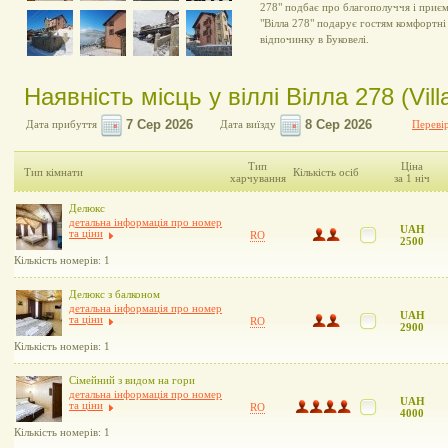
278" подбає про благополуччя і приє
"Вілла 278" подарує гостям комфортні
відпочинку в Буковелі.
Наявність місць у віллі Вілла 278 (Vill
Дата прибуття
Дата виїзду
Перевір
Тип
Ціна
Тип кімнати
Кількість осіб
харчування
за 1 ніч
Делюкс
детальна інформація про номер
UAH
та ціни
RO
2500
Кількість номерів: 1
Делюкс з балконом
детальна інформація про номер
UAH
та ціни
RO
2900
Кількість номерів: 1
Сімейний з видом на гори
детальна інформація про номер
UAH
та ціни
RO
4000
Кількість номерів: 1