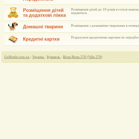
Розміщення дітей
Розміщення дітей до 10 років в готелі немож
надаються.
та додаткові ліжка
Розміщення з домашніми тваринами в номера
Домашні тварини
Розрахунок кредитними картами не передба
Кредитні картки
GoHotels.com.ua
›
Україна
›
Буковель
›
Вілла Вілла 278 (Villa 278)