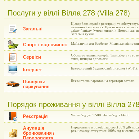
Послуги у віллі Вілла 278 (Villa 278)
Цілодобова служба реєстрації та обслуговув
заселення / виселення. При наявності вільни
Загальні
заїзду / виїзду (умови оплати). Номери для 
Загальна кухня.
Майданчик для барбекю. Місця для відпочин
Спорт і відпочинок
Обслуговування номерів. Трансфер в / з готе
Сервіси
таксі, швидкої допомоги.
Безкоштовний бездротовий інтернет (Wi-Fi).
Інтернет
Послуги з
Безкоштовна парковка на території готелю.
паркування
Порядок проживання у віллі Вілла 278 
Час виїзду до 12-00. Час заїзду з 14-00.
Реєстрація
Ануляція
Передоплата в розмірі вартості 30% діб про
разі незаїзду стягується 100% від внесеної п
бронювання /
Передоплата