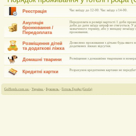
Час виїзду до 12-00. Час заїзду з 14-00.
Реєстрація
Ануляція
Передоплата в розмірі вартості 1 доби прожи
доби до дати заїзду штраф не стягується. У 
бронювання /
зазначеного терміну, або у випадку незаїзду
Передоплата
проживання.
Розміщення дітей
Дозволено проживання з дітьми будь-якого в
додаткових ліжках відсутня.
та додаткові ліжка
Розміщення з домашніми тваринами в номера
Домашні тварини
Розрахунок кредитними картами не передба
Кредитні картки
GoHotels.com.ua
›
Україна
›
Буковель
›
Готель Грофа (Grofa)