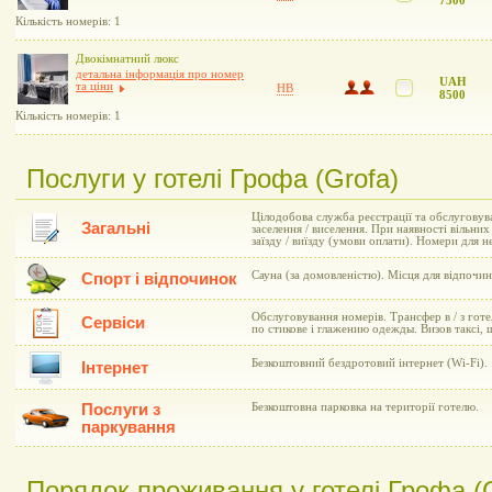
7300
Кількість номерів: 1
Двокімнатний люкс
детальна інформація про номер
UAH
та ціни
HB
8500
Кількість номерів: 1
Послуги у готелі Грофа (Grofa)
Цілодобова служба реєстрації та обслуговув
Загальні
заселення / виселення. При наявності вільни
заїзду / виїзду (умови оплати). Номери для 
Сауна (за домовленістю). Місця для відпочин
Спорт і відпочинок
Обслуговування номерів. Трансфер в / з готе
Сервіси
по стикове і глажению одежды. Визов таксі,
Безкоштовний бездротовий інтернет (Wi-Fi).
Інтернет
Послуги з
Безкоштовна парковка на території готелю.
паркування
Порядок проживання у готелі Грофа (