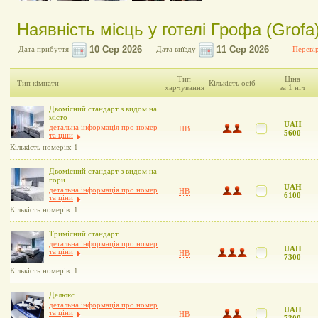
Наявність місць у готелі Грофа (Grofa
Дата прибуття
Дата виїзду
Перевір
Тип
Ціна
Тип кімнати
Кількість осіб
харчування
за 1 ніч
Двомісний стандарт з видом на
місто
UAH
детальна інформація про номер
HB
5600
та ціни
Кількість номерів: 1
Двомісний стандарт з видом на
гори
UAH
детальна інформація про номер
HB
6100
та ціни
Кількість номерів: 1
Тримісний стандарт
детальна інформація про номер
UAH
та ціни
HB
7300
Кількість номерів: 1
Делюкс
детальна інформація про номер
UAH
та ціни
HB