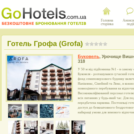
Головна
Анонси
сторінка
події
Готель Грофа (Grofa)
Буковель
,
Урочище Виш
318
У 50 м від підйомника №1 - в самому 
Буковеля - розташувався сучасний гот
фонд семиповерхового будинку включ
Напівлюкс, Сімейний та Люкс, в кожном
повноцінного перебування на відпочинк
Висококваліфікований персонал готел
всіх питаннях у будь-який час. Для п
передбачена парковка. Постояльці го
доступ до безкоштовного бездротового
найкращі умови для зимового відпочин