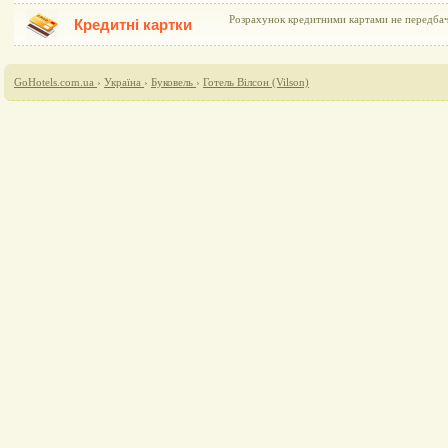
Розрахунок кредитними картами не передба
Кредитні картки
GoHotels.com.ua
›
Україна
›
Буковель
›
Готель Вілсон (Vilson)