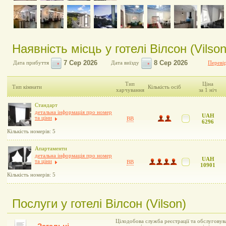
Наявність місць у готелі Вілсон (Vilson
Дата прибуття
Дата виїзду
Перевір
Тип
Ціна
Тип кімнати
Кількість осіб
харчування
за 1 ніч
Стандарт
детальна інформація про номер
UAH
та ціни
BB
6296
Кількість номерів: 5
Апартаменти
детальна інформація про номер
UAH
та ціни
BB
10901
Кількість номерів: 5
Послуги у готелі Вілсон (Vilson)
Цілодобова служба реєстрації та обслуговув