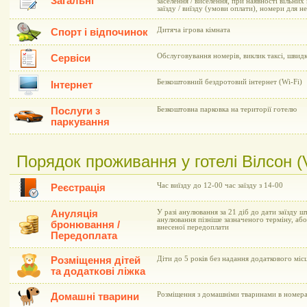
Загальні
заселення / виселення, при наявності вільни
заїзду / виїзду (умови оплати), номери для 
Дитяча ігрова кімната
Спорт і відпочинок
Обслуговування номерів, виклик таксі, швид
Сервіси
Безкоштовний бездротовий інтернет (Wi-Fi)
Інтернет
Послуги з
Безкоштовна парковка на території готелю
паркування
Порядок проживання у готелі Вілсон (V
Час виїзду до 12-00 час заїзду з 14-00
Реєстрація
Ануляція
У разі анулювання за 21 діб до дати заїзду ш
анулювання пізніше зазначеного терміну, або 
бронювання /
внесеної передоплати
Передоплата
Розміщення дітей
Діти до 5 років без надання додаткового мі
та додаткові ліжка
Розміщення з домашніми тваринами в номера
Домашні тварини