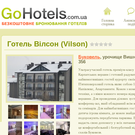
Головна
Анонси
сторінка
події
Готель Вілсон (Vilson)
Буковель
,
урочище Вишн
356
Ультрасучасний готель преміум-класу 
Карпатських вершин і готовий радуват
найвимогливіших гостей курорту своїм
П'ятиповерховий готель являє собою 19
Напівлюкс, Апартаменти. Кожен з ном
техніки, а з вікон кожного номера від
вершини. Для проведення ділових зуст
конференц-зал, який обладнаний всім 
та семінарів. Для найвибагливіших го
дитяча ігрова кімната, де кожен знайд
подорожують передбачена парковка. В
надасть свою допомогу у всіх питаннях
це комфортабельний і безтурботний ві
схилів Буковеля.