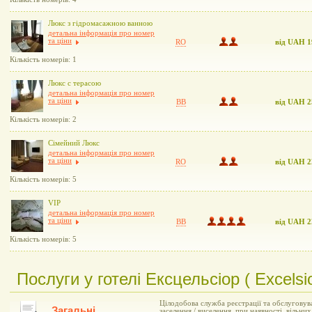
Люкс з гідромасажною ванною
детальна інформація про номер
та ціни
RO
від UAH 1
Кількість номерів: 1
Люкс с терасою
детальна інформація про номер
та ціни
BB
від UAH 2
Кількість номерів: 2
Сімейний Люкс
детальна інформація про номер
та ціни
RO
від UAH 2
Кількість номерів: 5
VIP
детальна інформація про номер
та ціни
BB
від UAH 2
Кількість номерів: 5
Послуги у готелі Ексцельсіор ( Excelsi
Цілодобова служба реєстрації та обслуговув
Загальні
заселення / виселення, при наявності, вільн