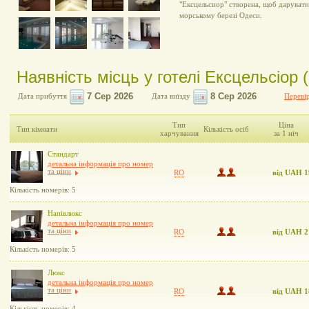
"Ексцельсиор" створена, щоб дарувати
морському березі Одеси.
Наявність місць у готелі Ексцельсіор (
Дата прибуття
Дата виїзду
Перевір
Тип
Ціна
Тип кімнати
Кількість осіб
харчування
за 1 ніч
Стандарт
детальна інформація про номер
та ціни
RO
від UAH 1
Кількість номерів: 5
Напівлюкс
детальна інформація про номер
та ціни
RO
від UAH 2
Кількість номерів: 5
Люкс
детальна інформація про номер
та ціни
RO
від UAH 1
Кількість номерів: 4