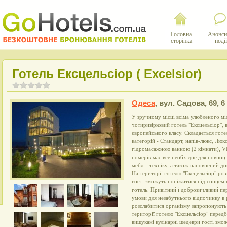
Головна
Анонси
сторінка
події
Готель Ексцельсіор ( Excelsior)
Одеса
,
вул. Садова, 69, 6
У зручному місці всіма улюбленого мі
чотиризірковий готель "Ексцельсіор", 
європейського класу. Складається готе
категорій - Стандарт, напів-люкс, Люк
гідромасажною ванною (2 кімнати), VI
номерів має все необхідне для повноц
меблі і техніку, а також наповнений 
На території готелю "Ексцельсіор" ро
гості зможуть поніжитися під сонцем н
готель. Привітний і доброзичливий п
умови для незабутнього відпочинку в 
розслабитися організму запропонують в
території готелю "Ексцельсіор" перед
вишукані кулінарні шедеври гості змож