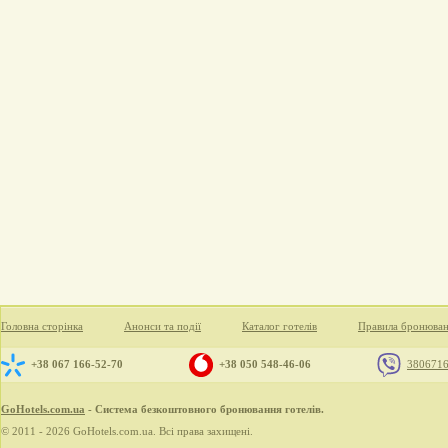
Головна сторінка
Анонси та події
Каталог готелів
Правила бронюва
+38 067 166-52-70
+38 050 548-46-06
380671
GoHotels.com.ua
- Система безкоштовного бронювання готелів.
© 2011 - 2026 GoHotels.com.ua. Всі права захищені.