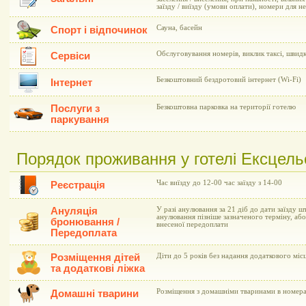
заїзду / виїзду (умови оплати), номери для 
Сауна, басейн
Спорт і відпочинок
Обслуговування номерів, виклик таксі, швид
Сервіси
Безкоштовний бездротовий інтернет (Wi-Fi)
Інтернет
Послуги з
Безкоштовна парковка на території готелю
паркування
Порядок проживання у готелі Ексцельсі
Час виїзду до 12-00 час заїзду з 14-00
Реєстрація
Ануляція
У разі анулювання за 21 діб до дати заїзду ш
анулювання пізніше зазначеного терміну, або 
бронювання /
внесеної передоплати
Передоплата
Розміщення дітей
Діти до 5 років без надання додаткового мі
та додаткові ліжка
Розміщення з домашніми тваринами в номер
Домашні тварини