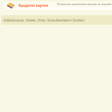
Розрахунок кредитними картами не передба
Кредитні картки
GoHotels.com.ua
›
Україна
›
Одеса
›
Готель Ексцельсіор ( Excelsior)