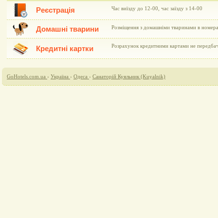
Час виїзду до 12-00, час заїзду з 14-00
Реєстрація
Розміщення з домашніми тваринами в номера
Домашні тварини
Розрахунок кредитними картами не передба
Кредитні картки
GoHotels.com.ua
›
Україна
›
Одеса
›
Санаторій Куяльник (Kuyalnik)