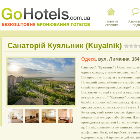
Головна
Анонси
сторінка
події
Санаторій Куяльник (Kuyalnik)
Одеса
,
вул. Лиманна, 164
Санаторій "Куяльник" в Одесі має довгу
один з кращих, а також перших, який п
Він пропонує послуги з лікування і пр
Номерний фонд забезпечить комфортн
спеціальне розміщення для людей з о
В кожному номері є зручні ліжка, телев
яка діє в санаторії "Куяльник" розташ
басейн з ропою, кабінет масажу, фізіо
працює лазня, соляна кімната і сауна.
Культури, який також сприяє відпочин
подивитися концерти або фільми. Для ц
проводяться дискотеки і різні конкурс
щоб у відпочиваючих не виникало ніяк
комфортно. Гості, які приїхали в сана
оздоровитися, а й провести цей час цік