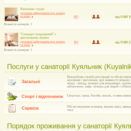
Напівлюкс студія
детальна інформація про номер
та ціни
RO
від UAH 1
Кількість номерів: 1
"Стандарт покращений" з
двоспальним ліжком
детальна інформація про номер
RO
від UAH 2
та ціни
Кількість номерів: 1
Послуги у санаторії Куяльник (Kuyalni
Цілодобова служба реєстрації та обслуговув
заселення / виселення, при наявності вільни
Загальні
заїзду / виїзду, номери для некурящих, курін
заборонено, кафе, номера для людей з обм
Спортзал, сауна, басейн, масаж, соляна кімна
Спорт і відпочинок
Обслуговування номерів, виклик таксі, швид
Сервіси
часу
Порядок проживання у санаторії Куяль