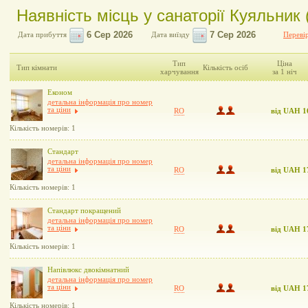
Наявність місць у санаторії Куяльник 
Дата прибуття
Дата виїзду
Перевір
Тип
Ціна
Тип кімнати
Кількість осіб
харчування
за 1 ніч
Економ
детальна інформація про номер
та ціни
RO
від UAH 1
Кількість номерів: 1
Стандарт
детальна інформація про номер
та ціни
RO
від UAH 1
Кількість номерів: 1
Стандарт покращений
детальна інформація про номер
та ціни
RO
від UAH 1
Кількість номерів: 1
Напівлюкс двокімнатний
детальна інформація про номер
та ціни
RO
від UAH 1
Кількість номерів: 1