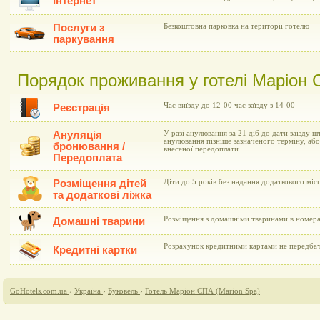
Інтернет
Послуги з
Безкоштовна парковка на території готелю
паркування
Порядок проживання у готелі Маріон 
Час виїзду до 12-00 час заїзду з 14-00
Реєстрація
Ануляція
У разі анулювання за 21 діб до дати заїзду ш
анулювання пізніше зазначеного терміну, або 
бронювання /
внесеної передоплати
Передоплата
Розміщення дітей
Діти до 5 років без надання додаткового мі
та додаткові ліжка
Розміщення з домашніми тваринами в номер
Домашні тварини
Розрахунок кредитними картами не передба
Кредитні картки
GoHotels.com.ua
›
Україна
›
Буковель
›
Готель Маріон СПА (Marion Spa)