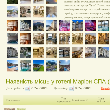
великий вибір гуцульських колиб, в п
розважальний центр "Бука". Готель лю
завойовувати серця своїх требовальни
сервісу, гостинною атмосферою, ком
розташуванням, зачаровують пейзажа
Наявність місць у готелі Маріон СПА 
Дата прибуття
Дата виїзду
Перевір
Тип
Ціна
Тип кімнати
Кількість осіб
харчування
за 1 ніч
Делюкс