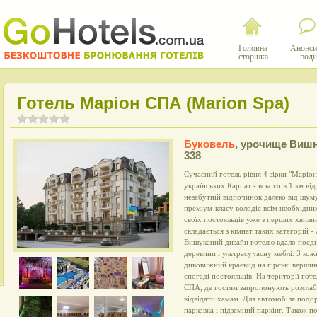
Головна
Анонси
сторінка
події
Готель Маріон СПА (Marion Spa)
Буковель
,
урочище Вишн
338
Сучасний готель рівня 4 зірки "Маріо
українських Карпат - всього в 1 км від
незабутній відпочинок далеко від шум
преміум-класу володіє всім необхідни
своїх постояльців уже з перших хвил
складається з кімнат таких категорій 
Вишуканий дизайн готелю вдало поєдну
деревини і ультрасучасну меблі. З ко
дивовижний краєвид на гірські вершини
спогаді постояльців. На території го
СПА, де гостям запропонують розслаби
відвідати хамам. Для автомобіля под
парковка і підземний паркінг. Також п