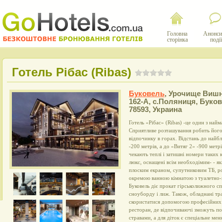
Головна
Анонси
сторінка
події
Готель Рібас (Ribas)
Буковель
,
Урочище Виш
162-А, с.Поляниця, Буков
78593, Украина
Готель «Рібас» (Ribas) -це один з найм
Сприятливе розташування робить його
відпочинку в горах. Відстань до найб
-200 метрів, а до «Витяг 2» -900 метрі
чекають теплі і затишні номери таких к
люкс, оснащені всім необходімим- - як
плоским екраном, супутниковим ТБ, р
окремою ванною кімнатою з туалетно-
Буковель діє прокат гірськолижного сп
сноуборду і лиж. Також, обладнані тр
скористатися допомогою професійних і
ресторан, де відпочиваючі зможуть п
стравами, а для діток є спеціальне мен