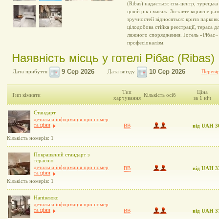
(Ribas) надається: спа-центр, турецька
цілий рік і масаж. Зіставте корисне р
зручностей відносяться: крита парковк
цілодобова стійка реєстрації, тераса д
лижного спорядження. Готель «Рібас» (
професіоналізм.
Наявність місць у готелі Рібас (Ribas)
Дата прибуття
Дата виїзду
Перевір
Тип
Ціна
Тип кімнати
Кількість осіб
харчування
за 1 ніч
Стандарт
детальна інформація про номер
та ціни
BB
від UAH 3
Кількість номерів: 1
Покращений стандарт з
терасою
детальна інформація про номер
BB
від UAH 3
та ціни
Кількість номерів: 1
Напівлюкс
детальна інформація про номер
та ціни
BB
від UAH 3