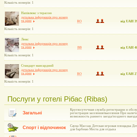
Кількість номерів: 1
Напівлюкс з терасою
детальна інформація про номер
та ціни
RO
від UAH 3
Кількість номерів: 1
Люкс
детальна інформація про номер
та ціни
BB
від UAH 4
Кількість номерів: 1
Стандарт мансардний
детальна інформація про номер
та ціни
RO
від UAH 2
Кількість номерів: 1
Послуги у готелі Рібас (Ribas)
Круглосуточная служба регистрации и обслу
Загальні
регистрация заселения/выселения При нали
возможность раннего заезда/позднего выезда
Сауна Массаж Детская игровая площадка Де
Спорт і відпочинок
для барбекю Места для отдыха