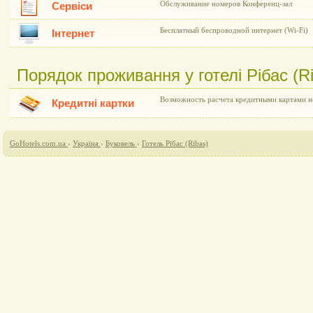
Обслуживание номеров Конференц-зал
Сервіси
Бесплатный беспроводной интернет (Wi-Fi)
Інтернет
Порядок проживання у готелі Рібас (R
Возможность расчета кредитными картами н
Кредитні картки
GoHotels.com.ua
›
Україна
›
Буковель
›
Готель Рібас (Ribas)