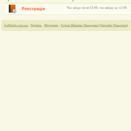
Час заїзду після 15:00, час виїзду до 12:00
Реєстрація
GoHotels.com.ua
›
Україна
›
Яблуниця
›
Готель Шевальє Панорама (Chevalier Panorama)