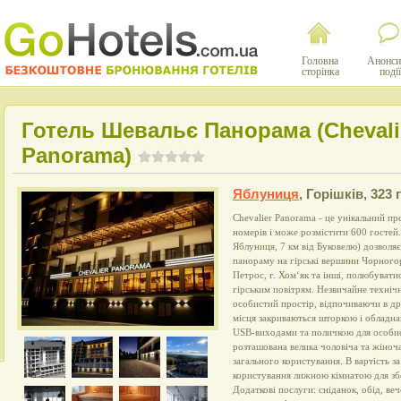
Головна
Анонси
сторінка
події
Готель Шевальє Панорама (Chevali
Panorama)
Яблуниця
,
Горішків, 323 г
Chevalier Panorama - це унікальний про
номерів і може розмістити 600 гостей.
Яблуниця, 7 км від Буковелю) дозволяє
панораму на гірські вершини Чорногорс
Петрос, г. Хом‘як та інші, полюбуват
гірським повітрям. Незвичайне техніч
особистий простір, відпочиваючи в др
місця закриваються шторкою і обладна
USB-виходами та поличкою для особис
розташована велика чоловіча та жіноч
загального користування. В вартість з
користування лижною кімнатою для зб
Додаткові послуги: сніданок, обід, веч