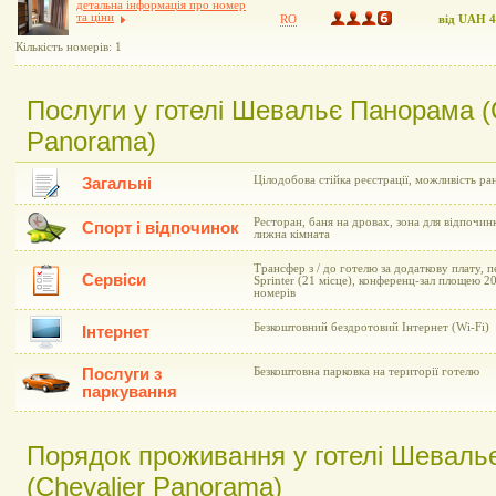
детальна інформація про номер
та ціни
RO
від UAH 
Кількість номерів: 1
Послуги у готелі Шевальє Панорама (C
Panorama)
Цілодобова стійка реєстрації, можливість ран
Загальні
Ресторан, баня на дровах, зона для відпочинку
Спорт і відпочинок
лижна кімната
Трансфер з / до готелю за додаткову плату, 
Сервіси
Sprinter (21 місце), конференц-зал площею 2
номерів
Безкоштовний бездротовий Інтернет (Wi-Fi)
Інтернет
Послуги з
Безкоштовна парковка на території готелю
паркування
Порядок проживання у готелі Шеваль
(Chevalier Panorama)