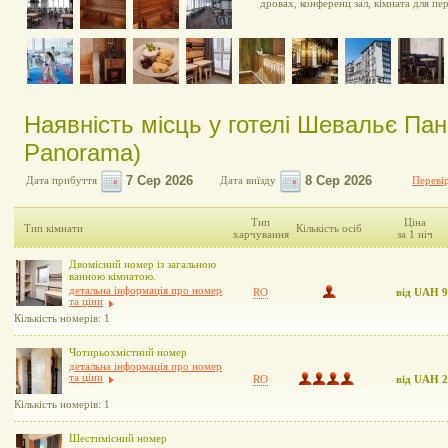
дровах, конференц зал, кімната для пе
Наявність місць у готелі Шевальє Пан
Panorama)
Дата прибуття
Дата виїзду
Перевір
Тип
Ціна
Тип кімнати
Кількість осіб
харчування
за 1 ніч
Двомісний номер із загальною
ванною кімнатою.
детальна інформація про номер
RO
від UAH 
та ціни
Кількість номерів: 1
Чотирьохмістний номер
детальна інформація про номер
та ціни
RO
від UAH 
Кількість номерів: 1
Шестимісний номер