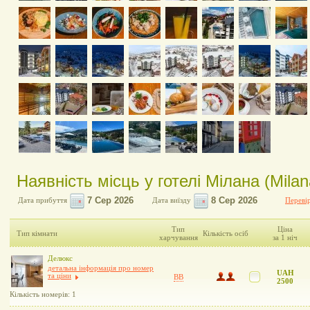
Наявність місць у готелі Мілана (Milan
Дата прибуття
Дата виїзду
Перевір
Тип
Ціна
Тип кімнати
Кількість осіб
харчування
за 1 ніч
Делюкс
детальна інформація про номер
UAH
та ціни
BB
2500
Кількість номерів: 1