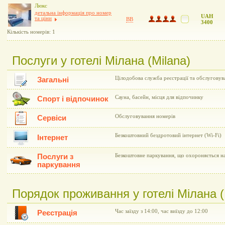
Люкс
детальна інформація про номер
UAH
та ціни
BB
3400
Кількість номерів: 1
Послуги у готелі Мілана (Milana)
Цілодобова служба реєстрації та обслуговув
Загальні
Сауна, басейн, місця для відпочинку
Спорт і відпочинок
Обслуговування номерів
Сервіси
Безкоштовний бездротовий інтернет (Wi-Fi)
Інтернет
Послуги з
Безкоштовне паркування, що охороняється на
паркування
Порядок проживання у готелі Мілана (
Час заїзду з 14:00, час виїзду до 12:00
Реєстрація