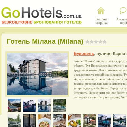
Головна
Анонси
сторінка
події
Готель Мілана (Milana)
Буковель
,
вулиця Карпат
Готель "Мілана" знаходиться в курортн
області. Тут Ви зможете відпочити у 
трудового тижня. Для проживання над
у класичних та спокійних кольорах. Ту
відпочиваючих: спальні місця, меблі, п
техніка, персональна ванна кімната та 
та приладдя для барбекю. Серед послуг
Інтернету. Перекусити або пообідати 
де подають смачні страви традиційної 