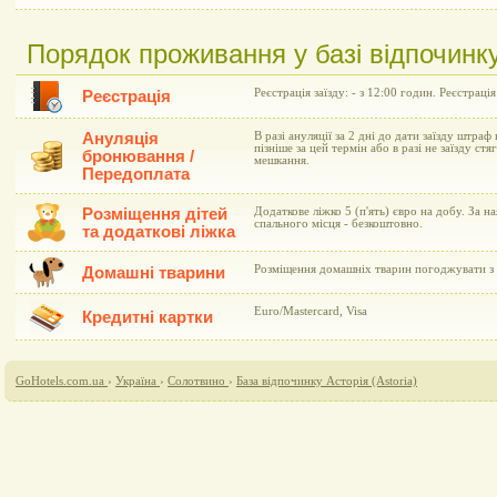
Порядок проживання у базі відпочинку 
Реєстрація заїзду: - з 12:00 годин. Реєстрація
Реєстрація
Ануляція
В разі ануляції за 2 дні до дати заїзду штраф 
пізніше за цей термін або в разі не заїзду ст
бронювання /
мешкання.
Передоплата
Розміщення дітей
Додаткове ліжко 5 (п'ять) євро на добу. За н
спального місця - безкоштовно.
та додаткові ліжка
Розміщення домашніх тварин погоджувати з 
Домашні тварини
Euro/Mastercard, Visa
Кредитні картки
GoHotels.com.ua
›
Україна
›
Солотвино
›
База відпочинку Асторія (Astoria)