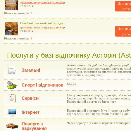
детальна інформація про номер
Ціни на о
та ціни
уточн
Кількість номерів: 1
Сімейний шестимісний котедж
детальна інформація про номер
Ціни на о
та ціни
уточн
Кількість номерів: 1
Послуги у базі відпочинку Асторія (Ast
Автостоянка, цілодобовий відділ реєстрації 
для не курців, континентальний завтрак, сіме
Загальні
реєстрація, заселення та виселення, опалюва
для паління, кондиціонер.
Масаж.
Спорт і відпочинок
Обслуговування номерів, Трансфер в/із аеро
Сервіси
Сніданок в номер, Послуги з гладіння одягу,
Безпровідний доступ до Інтернету.
Безпровідний інтернет: 3( три) євро на добу
Інтернет
євро в день - при проживанні більше 3х діб.
Послуги з
Через дорогу підземний паркінг в Мандарин 
паркування