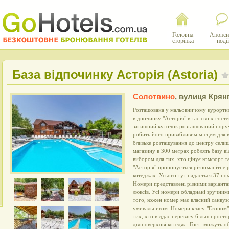
Головна
Анонси
сторінка
події
База відпочинку Асторія (Astoria)
Солотвино
,
вулиця Крянг
Розташована у мальовничому курортно
відпочинку "Асторія" вітає своїх госте
затишний куточок розташований поруч
робить його привабливим місцем для в
близьке розташування до центру селища
магазину в 300 метрах роблять базу в
вибором для тих, хто цінує комфорт та
"Асторія" пропонується різноманітне 
котеджах. Усього тут надається 37 но
Номери представлені різними варіанта
люксів. Усі номери обладнані зручним
того, кожен номер має власний санвуз
умивальником. Номери класу "Економ"
тих, хто віддає перевагу більш прост
двоповерхові котеджі. Гості можуть о