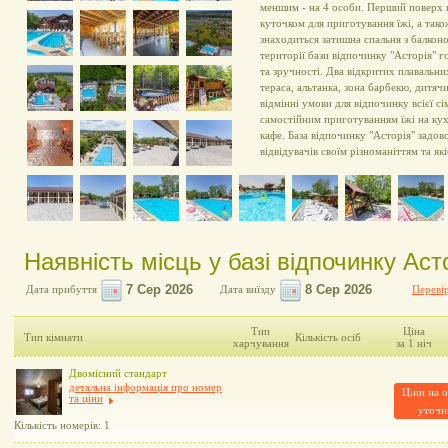
меншим - на 4 особи. Перший поверх 
куточком для приготування їжі, а так
знаходиться затишна спальня з балкон
території бази відпочинку "Асторія" г
та зручності. Два відкритих плавальни
тераса, альтанка, зона барбекю, дитя
відмінні умови для відпочинку всієї сі
самостійним приготуванням їжі на кух
кафе. База відпочинку "Асторія" задо
відвідувачів своїм різноманіттям та як
Наявність місць у базі відпочинку Асто
Дата прибуття
Дата виїзду
Перевір
Тип
Ціна
Тип кімнати
Кількість осіб
харчування
за 1 ніч
Двомісний стандарт
детальна інформація про номер
Ціни на о
та ціни
уточн
Кількість номерів: 1