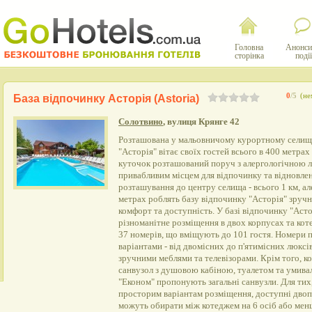
Головна
Анонси
сторінка
події
0
/5
(не
База відпочинку Асторія (Astoria)
Солотвино
, вулиця Крянге 42
Розташована у мальовничому курортному селищі
"Асторія" вітає своїх гостей всього в 400 метрах
куточок розташований поруч з алергологічною л
привабливим місцем для відпочинку та відновлен
розташування до центру селища - всього 1 км, ал
метрах роблять базу відпочинку "Асторія" зручн
комфорт та доступність. У базі відпочинку "Аст
різноманітне розміщення в двох корпусах та кот
37 номерів, що вміщують до 101 гостя. Номери 
варіантами - від двомісних до п'ятимісних люксі
зручними меблями та телевізорами. Крім того, к
санвузол з душовою кабіною, туалетом та умива
"Економ" пропонують загальні санвузли. Для тих,
просторим варіантам розміщення, доступні двоп
можуть обирати між котеджем на 6 осіб або мен