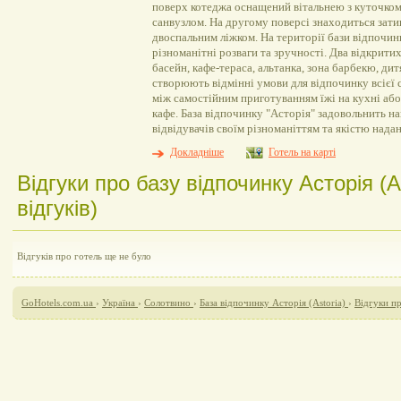
поверх котеджа оснащений вітальнею з куточком 
санвузлом. На другому поверсі знаходиться зати
двоспальним ліжком. На території бази відпочин
різноманітні розваги та зручності. Два відкрити
басейн, кафе-тераса, альтанка, зона барбекю, ди
створюють відмінні умови для відпочинку всієї с
між самостійним приготуванням їжі на кухні або
кафе. База відпочинку "Асторія" задовольнить н
відвідувачів своїм різноманіттям та якістю нада
Докладніше
Готель на карті
Відгуки про базу відпочинку Асторія (A
відгуків)
Відгуків про готель ще не було
GoHotels.com.ua
›
Україна
›
Солотвино
›
База відпочинку Асторія (Astoria)
›
Відгуки пр