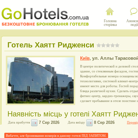
Головна
Анонси
сторінка
події
Готель Хаятт Ридженси
Київ
,
ул. Аллы Тарасовой
В центре политической и деловой сто
здание, со стеклянным фасадом, гост
Комфортабельные номера оснащены в
технологиями, системой климат-контро
имеют место для роботы. Гостей пора
блюда различной кухни. Сделать отды
фитнес-центр, кардио-тренажеры, сау
сделает пребывание в отеле поистине 
Наявність місць у готелі Хаятт Ридже
Дата прибуття
Дата виїзду
Перевір
Вибачте, але бронювання номерів в даному готелі ПІД ЗАПИТОМ.