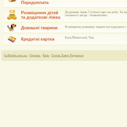
Передоплата
Розміщення дітей
Додаткове ліжко 5 (п'ять) євро на добу. За н
спального місця - безкоштовно.
та додаткові ліжка
Розміщення домашніх тварин погоджувати з 
Домашні тварини
Euro/Mastercard, Visa
Кредитні картки
GoHotels.com.ua
›
Україна
›
Київ
›
Готель Хаятт Ридженси