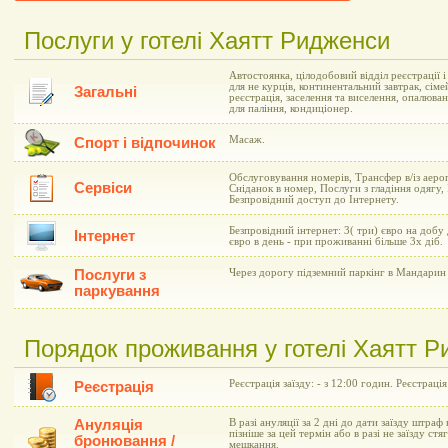
Послуги у готелі Хаятт Ридженси
Автостоянка, цілодобовий відділ реєстрації 
для не курців, континентальний завтрак, сіме
Загальні
реєстрація, заселення та виселення, опалюва
для паління, кондиціонер.
Масаж.
Спорт і відпочинок
Обслуговування номерів, Трансфер в/із аеро
Сервіси
Сніданок в номер, Послуги з гладіння одягу,
Безпровідний доступ до Інтернету.
Безпровідний інтернет: 3( три) євро на добу
Інтернет
євро в день - при проживанні більше 3х діб.
Послуги з
Через дорогу підземний паркінг в Мандарин 
паркування
Порядок проживання у готелі Хаятт 
Реєстрація заїзду: - з 12:00 годин. Реєстрація
Реєстрація
Ануляція
В разі ануляції за 2 дні до дати заїзду штраф 
пізніше за цей термін або в разі не заїзду ст
бронювання /
мешкання.