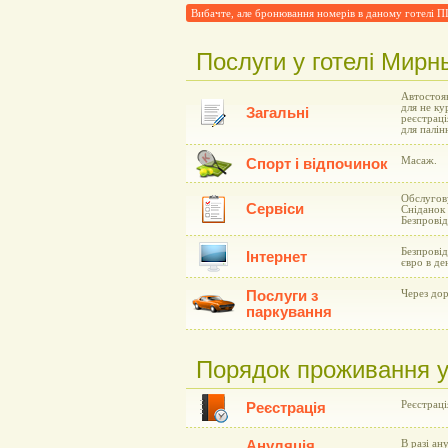
Вибачте, але бронювання номерів в даному готелі
Послуги у готелі Мирн
Автостоян
для не ку
Загальні
реєстраці
для палін
Масаж.
Спорт і відпочинок
Обслугову
Сервіси
Сніданок 
Безпровід
Безпровід
Інтернет
євро в де
Послуги з
Через дор
паркування
Порядок проживання у
Реєстрація
Реєстрація
Ануляція
В разі ан