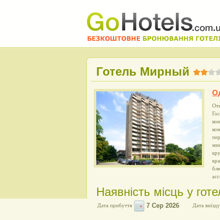
Готель Мирный
О
Оте
Гос
кон
ко
пе
мин
кру
кра
блю
ас
Наявність місць у гот
Дата прибуття
Дата виїзду