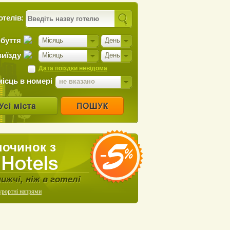
отелів:
ибуття
Місяць
День
виїзду
Місяць
День
Дата поїздки невідома
місць в номері
не вказано
починок з
нижчі, ніж в готелі
урортні напрями