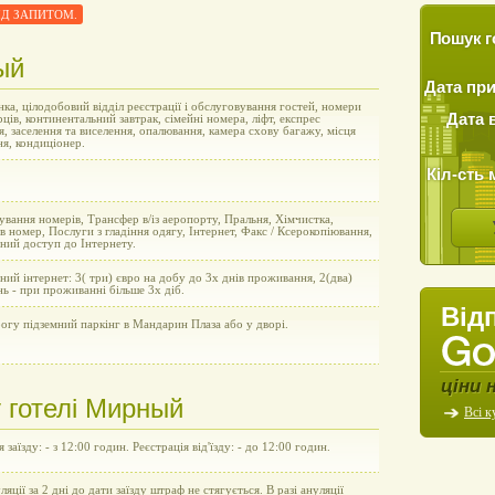
 ПІД ЗАПИТОМ.
Пошук г
ый
Дата пр
ка, цілодобовий відділ реєстрації і обслуговування гостей, номери
Дата 
рців, континентальний завтрак, сімейні номера, ліфт, експрес
я, заселення та виселення, опалювання, камера схову багажу, місця
ня, кондиціонер.
Кіл-сть 
вання номерів, Трансфер в/із аеропорту, Пральня, Хімчистка,
в номер, Послуги з гладіння одягу, Інтернет, Факс / Ксерокопіювання,
ний доступ до Інтернету.
ний інтернет: 3( три) євро на добу до 3х днів проживання, 2(два)
нь - при проживанні більше 3х діб.
Від
огу підземний паркінг в Мандарин Плаза або у дворі.
ціни 
 готелі Мирный
Всі к
 заїзду: - з 12:00 годин. Реєстрація від'їзду: - до 12:00 годин.
уляції за 2 дні до дати заїзду штраф не стягується. В разі ануляції