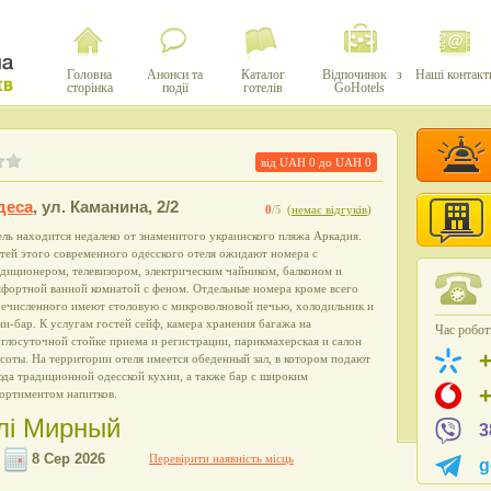
Головна
Анонси та
Каталог
Відпочинок з
Наші контакт
сторінка
події
готелів
GoHotels
від UAH
0
до UAH
0
деса
,
ул. Каманина, 2/2
0
/5
(
немає відгуків
)
ль находится недалеко от знаменитого украинского пляжа Аркадия.
тей этого современного одесского отеля ожидают номера с
диционером, телевизором, электрическим чайником, балконом и
мфортной ванной комнатой с феном. Отдельные номера кроме всего
речисленного имеют столовую с микроволновой печью, холодильник и
и-бар. К услугам гостей сейф, камера хранения багажа на
Час роботи
глосуточной стойке приема и регистрации, парикмахерская и салон
соты. На территории отеля имеется обеденный зал, в котором подают
да традиционной одесской кухни, а также бар с широким
сортиментом напитков.
елі Мирный
3
Перевірити наявність місць
g