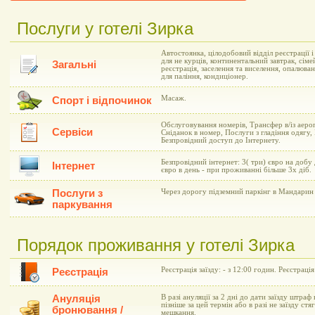
Послуги у готелі Зирка
Автостоянка, цілодобовий відділ реєстрації 
для не курців, континентальний завтрак, сіме
Загальні
реєстрація, заселення та виселення, опалюва
для паління, кондиціонер.
Масаж.
Спорт і відпочинок
Обслуговування номерів, Трансфер в/із аеро
Сервіси
Сніданок в номер, Послуги з гладіння одягу,
Безпровідний доступ до Інтернету.
Безпровідний інтернет: 3( три) євро на добу
Інтернет
євро в день - при проживанні більше 3х діб.
Послуги з
Через дорогу підземний паркінг в Мандарин 
паркування
Порядок проживання у готелі Зирка
Реєстрація заїзду: - з 12:00 годин. Реєстрація
Реєстрація
Ануляція
В разі ануляції за 2 дні до дати заїзду штраф 
пізніше за цей термін або в разі не заїзду ст
бронювання /
мешкання.