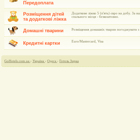
Передоплата
Розміщення дітей
Додаткове ліжко 5 (п'ять) євро на добу. За н
спального місця - безкоштовно.
та додаткові ліжка
Розміщення домашніх тварин погоджувати з 
Домашні тварини
Euro/Mastercard, Visa
Кредитні картки
GoHotels.com.ua
›
Україна
›
Одеса
›
Готель Зирка