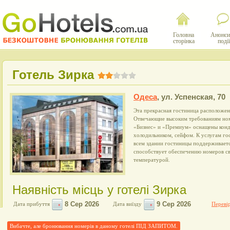
Головна
Анонси
сторінка
події
Готель Зирка
Одеса
,
ул. Успенская, 70
Эта прекрасная гостиница расположен
Отвечающие высоким требованиям ном
«Бизнес» и «Премиум» оснащены кон
холодильником, сейфом. К услугам гос
всем здании гостиницы поддерживаетс
способствует обеспечению номеров с
температурой.
Наявність місць у готелі Зирка
Дата прибуття
Дата виїзду
Перевір
Вибачте, але бронювання номерів в даному готелі ПІД ЗАПИТОМ.