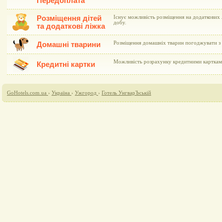
Передоплата
Розміщення дітей
Існує можливість розміщення на додаткових л
добу.
та додаткові ліжка
Розміщення домашніх тварин погоджувати з 
Домашні тварини
Можливість розрахунку кредитними картками 
Кредитні картки
GoHotels.com.ua
›
Україна
›
Ужгород
›
Готель УнгварЪській