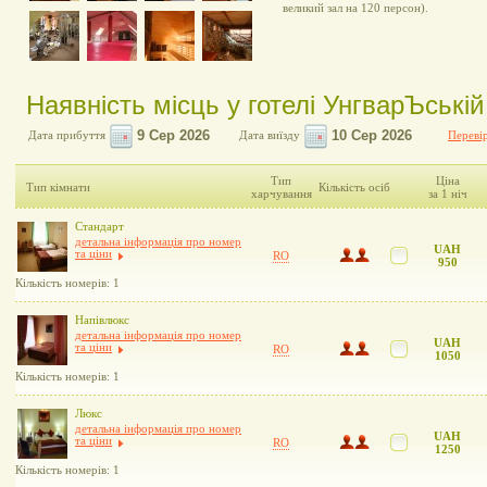
великий зал на 120 персон).
Наявність місць у готелі УнгварЪській
Дата прибуття
Дата виїзду
Перевір
Тип
Ціна
Тип кімнати
Кількість осіб
харчування
за 1 ніч
Стандарт
детальна інформація про номер
UAH
та ціни
RO
950
Кількість номерів: 1
Напівлюкс
детальна інформація про номер
UAH
та ціни
RO
1050
Кількість номерів: 1
Люкс
детальна інформація про номер
UAH
та ціни
RO
1250
Кількість номерів: 1