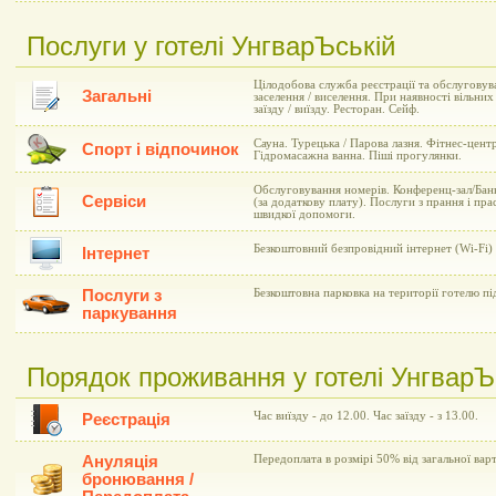
Послуги у готелі УнгварЪській
Цілодобова служба реєстрації та обслуговув
Загальні
заселення / виселення. При наявності вільни
заїзду / виїзду. Ресторан. Сейф.
Сауна. Турецька / Парова лазня. Фітнес-цент
Спорт і відпочинок
Гідромасажна ванна. Піші прогулянки.
Обслуговування номерів. Конференц-зал/Банк
Сервіси
(за додаткову плату). Послуги з прання і пра
швидкої допомоги.
Безкоштовний безпровідний інтернет (Wi-Fi)
Інтернет
Послуги з
Безкоштовна парковка на території готелю п
паркування
Порядок проживання у готелі УнгварЪ
Час виїзду - до 12.00. Час заїзду - з 13.00.
Реєстрація
Ануляція
Передоплата в розмірі 50% від загальної вар
бронювання /