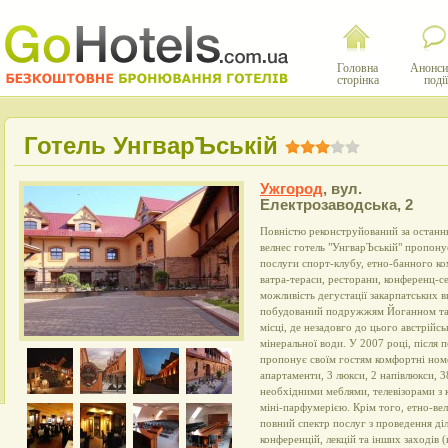
Головна
Анонси
сторінка
події
Готель УнгварЪській
Ужгород
,
вул.
Електрозаводська, 2
Повністю реконструйований за останн
велнес готель "УнгварЪській" пропонує
послуги спорт-клубу, етно-банного ко
ватра-тераси, ресторани, конференц-се
можливість дегустації закарпатських ви
побудований подружжям Йоганном та 
місці, де незадовго до цього австрійс
мінеральної води. У 2007 році, після п
пропонує своїм гостям комфортні номе
апартаменти, 3 люкси, 2 напівлюкси, 3
необхідними меблями, телевізорами з 
міні-парфумерією. Крім того, етно-вел
повний спектр послуг з проведення діл
конференцій, лекцій та інших заходів 