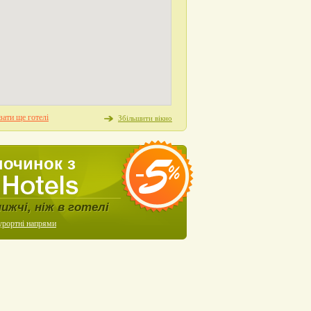
ати ще готелі
Збільшити вікно
починок з
нижчі, ніж в готелі
урортні напрями