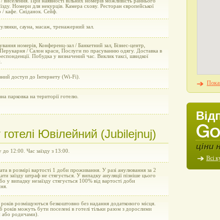
 / виселення. При наявності вільних номерів можливість раннього
виїзду. Номери для некурців. Камера схову. Ресторан європейської
р / кафе. Сніданок. Сейф.
улянки, сауна, масаж, тренажерний зал.
вання номерів, Конференц-зал / Банкетний зал, Бізнес-центр,
Перукарня / Салон краси, Послуги по прасуванню одягу. Доставка в
еспонденції. Побудка у визначений час. Виклик таксі, швидкої
.
ний доступ до Інтернету (Wi-Fi).
Показ
на парковка на території готелю.
Від
отелі Ювілейний (Jubilejnuj)
ціни 
у до 12:00. Час заїзду з 13:00.
Всі к
та в розмірі вартості 1 доби проживання. У разі анулювання за 2
ати заїзду штраф не стягується. У випадку ануляції пізніше цього
бо у випадку незаїзду стягується 100% від вартості доби
ня.
 років розміщуються безкоштовно без надання додаткового місця.
6 років можуть бути поселені в готелі тільки разом з дорослими
и або родичами).