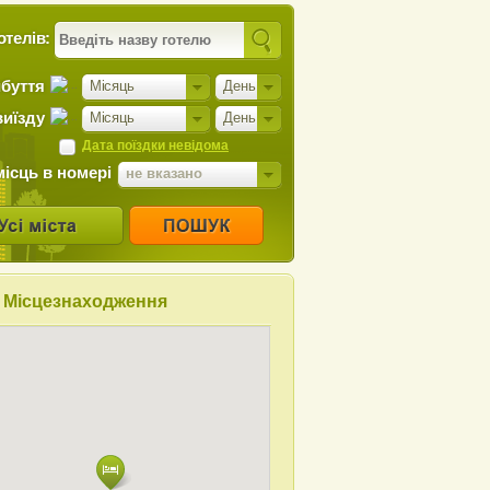
отелів:
ибуття
Місяць
День
виїзду
Місяць
День
Дата поїздки невідома
місць в номері
не вказано
Місцезнаходження