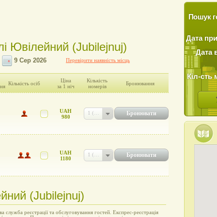
Пошук г
Дата пр
і Ювілейний (Jubilejnuj)
Дата 
Перевірити наявність місць
Кіл-сть 
Ціна
Кількість
Кількість осіб
Бронювання
ня
за 1 ніч
номерів
UAH
Бронювати
1 (UAH 980)
980
UAH
Бронювати
1 (UAH 1180)
1180
ний (Jubilejnuj)
а служба реєстрації та обслуговування гостей. Експрес-реєстрація