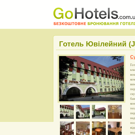
Готель Ювілейний (Ju
С
Гот
кла
вок
ком
вим
пер
ску
бан
кон
тех
пер
над
пос
від
под