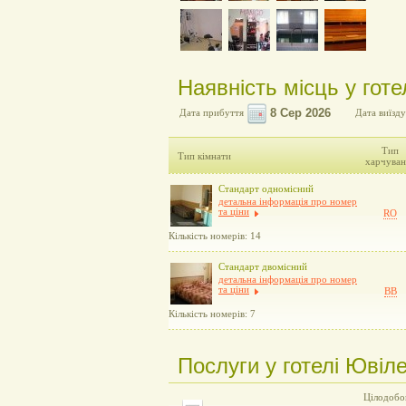
Наявність місць у готел
Дата прибуття
Дата виїзду
Тип
Тип кімнати
харчуван
Стандарт одномісний
детальна інформація про номер
та ціни
RO
Кількість номерів: 14
Стандарт двомісний
детальна інформація про номер
та ціни
BB
Кількість номерів: 7
Послуги у готелі Ювілей
Цілодобов