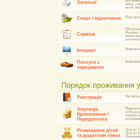
заселення
Загальні
заїзду / 
кухні. Ба
Піші прог
Спорт і відпочинок
Обслугову
Пральня, 
Сервіси
номер кор
допомоги
Безкоштов
Інтернет
Послуги з
Безкоштов
паркування
Порядок проживання у г
Час виїзд
Реєстрація
Ануляція
Передопла
доби до д
бронювання /
терміну а
Передоплата
проживан
Розміщення дітей
Діти до 5
Діти до 1
та додаткові ліжка
(батькам