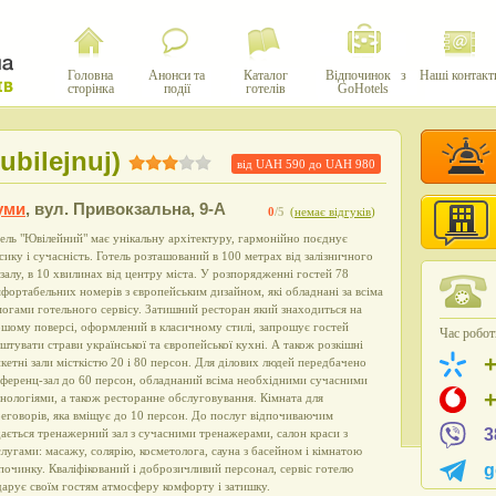
Головна
Анонси та
Каталог
Відпочинок з
Наші контакт
сторінка
події
готелів
GoHotels
bilejnuj)
від UAH
590
до UAH
980
уми
,
вул. Привокзальна, 9-А
0
/5
(
немає відгуків
)
ель "Ювілейний" має унікальну архітектуру, гармонійно поєднує
сику і сучасність. Готель розташований в 100 метрах від залізничного
залу, в 10 хвилинах від центру міста. У розпорядженні гостей 78
фортабельних номерів з європейським дизайном, які обладнані за всіма
огами готельного сервісу. Затишний ресторан який знаходиться на
шому поверсі, оформлений в класичному стилі, запрошує гостей
Час роботи
штувати страви української та європейської кухні. А також розкішні
кетні зали місткістю 20 і 80 персон. Для ділових людей передбачено
ференц-зал до 60 персон, обладнаний всіма необхідними сучасними
нологіями, а також ресторанне обслуговування. Кімната для
еговорів, яка вміщує до 10 персон. До послуг відпочиваючим
3
ається тренажерний зал з сучасними тренажерами, салон краси з
лугами: масажу, солярію, косметолога, сауна з басейном і кімнатою
g
починку. Кваліфікований і доброзичливий персонал, сервіс готелю
арує своїм гостям атмосферу комфорту і затишку.