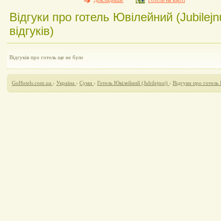
Докладніше
Готель на карті
Відгуки про готель Ювілейний (Jubilejn
відгуків)
Відгуків про готель ще не було
GoHotels.com.ua
›
Україна
›
Суми
›
Готель Ювілейний (Jubilejnuj)
›
Відгуки про готель 