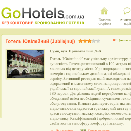
Головна
Анонси
сторінка
події
0
/5
(немає в
Готель Ювілейний (Jubilejnuj)
Суми
, вул. Привокзальна, 9-А
Готель "Ювілейний" має унікальну архітектуру, 
сучасність. Готель розташований в 100 метрах ві
хвилинах від центру міста. У розпорядженні го
номерів з європейським дизайном, які обладнані 
сервісу. Затишний ресторан який знаходиться н
оформлений в класичному стилі, запрошує госте
української та європейської кухні. А також розкі
і 80 персон. Для ділових людей передбачено кон
обладнаний всіма необхідними сучасними технол
обслуговування. Кімната для переговорів, яка вм
відпочиваючим надається тренажерний зал з су
краси з послугами: масажу, солярію, косметолога
відпочинку. Кваліфікований і доброзичливий пер
своїм гостям атмосферу комфорту і затишку.