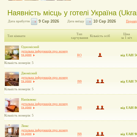
Наявність місць у готелі Україна (Ukra
Дата прибуття
Дата виїзду
Перевір
Тип
Ціна
Тип кімнати
Кількість осіб
харчування
за 1 ніч
Одномісний
детальна інформація про номер
та ціни
RO
від UAH 5
Кількість номерів: 5
Двомісний
детальна інформація про номер
та ціни
BB
від UAH 7
Кількість номерів: 5
Напівлюкс
детальна інформація про номер
та ціни
BB
від UAH 8
Кількість номерів: 5
Люкс
детальна інформація про номер
та ціни
BB
від UAH 9