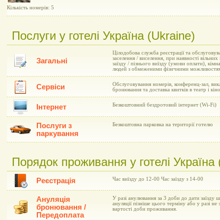
Кількість номерів: 5
Послуги у готелі Україна (Ukraine)
Цілодобова служба реєстрації та обслуговув
заселення / виселення, при наявності вільни
Загальні
заїзду / пізнього виїзду (умови оплати), кім
людей з обмеженими фізичними можливостям
Обслуговування номерів, конференц-зал, вик
Сервіси
бронювання та доставка квитків в театр і кін
Безкоштовний бездротовий інтернет (Wi-Fi)
Інтернет
Послуги з
Безкоштовна парковка на території готелю
паркування
Порядок проживання у готелі Україна 
Час виїзду до 12-00 Час заїзду з 14-00
Реєстрація
Ануляція
У разі анулювання за 3 доби до дати заїзду ш
ануляції пізніше цього терміну або у разі не 
бронювання /
вартості доби проживання.
Передоплата