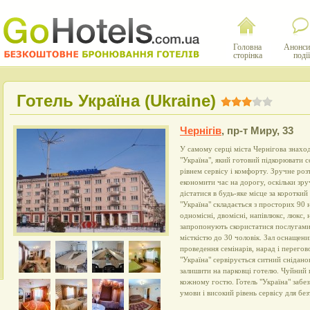
Головна
Анонси
сторінка
події
Готель Україна (Ukraine)
Чернігів
,
пр-т Миру, 33
У самому серці міста Чернігова знахо
"Україна", який готовий підкорювати 
рівнем сервісу і комфорту. Зручне ро
економити час на дорогу, оскільки зру
дістатися в будь-яке місце за коротки
"Україна" складається з просторих 90 
одномісні, двомісні, напівлюкс, люкс,
запропонують скористатися послугами
місткістю до 30 чоловік. Зал оснащен
проведення семінарів, нарад і перего
"Україна" сервірується ситний снідано
залишити на парковці готелю. Чуйний 
кожному гостю. Готель "Україна" забе
умови і високий рівень сервісу для бе