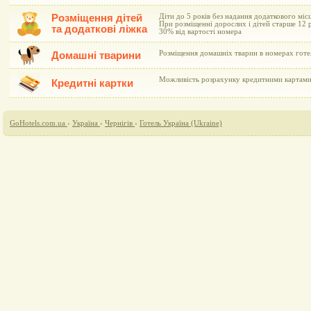
Розміщення дітей
Діти до 5 років без надання додаткового мі
При розміщенні дорослих і дітей старше 12 р
та додаткові ліжка
30% від вартості номера
Розміщення домашніх тварин в номерах готе
Домашні тварини
Можливість розрахунку кредитними картами V
Кредитні картки
GoHotels.com.ua
›
Україна
›
Чернігів
›
Готель Україна (Ukraine)