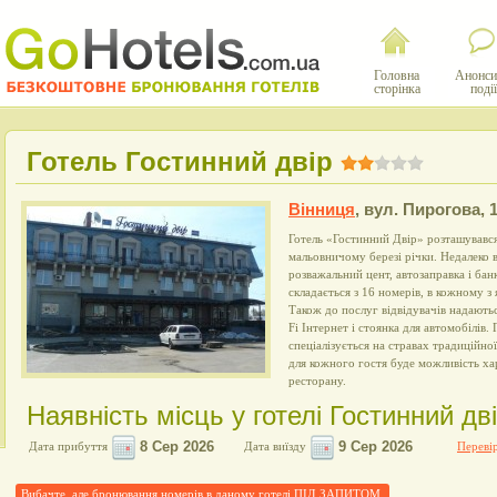
Головна
Анонси
сторінка
події
Готель Гостинний двір
Вінниця
,
вул. Пирогова, 
Готель «Гостинний Двір» розташувався 
мальовничому березі річки. Недалеко 
розважальний цент, автозаправка і ба
складається з 16 номерів, в кожному з 
Також до послуг відвідувачів надаютьс
Fi Інтернет і стоянка для автомобілів
спеціалізується на стравах традиційно
для кожного гостя буде можливість х
ресторану.
Наявність місць у готелі Гостинний дв
Дата прибуття
Дата виїзду
Перевір
Вибачте, але бронювання номерів в даному готелі ПІД ЗАПИТОМ.