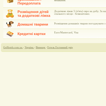
мешкання.
Передоплата
Розміщення дітей
Додаткове ліжко 5 (п'ять) євро на добу. За н
спального місця - безкоштовно.
та додаткові ліжка
Розміщення домашніх тварин погоджувати з 
Домашні тварини
Euro/Mastercard, Visa
Кредитні картки
GoHotels.com.ua
›
Україна
›
Вінниця
›
Готель Гостинний двір