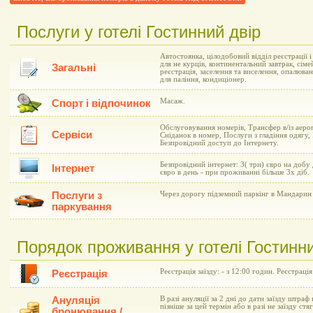
Послуги у готелі Гостинний двір
Автостоянка, цілодобовий відділ реєстрації 
для не курців, континентальний завтрак, сіме
Загальні
реєстрація, заселення та виселення, опалюва
для паління, кондиціонер.
Масаж.
Спорт і відпочинок
Обслуговування номерів, Трансфер в/із аеро
Сервіси
Сніданок в номер, Послуги з гладіння одягу,
Безпровідний доступ до Інтернету.
Безпровідний інтернет: 3( три) євро на добу
Інтернет
євро в день - при проживанні більше 3х діб.
Послуги з
Через дорогу підземний паркінг в Мандарин 
паркування
Порядок проживання у готелі Гостинни
Реєстрація заїзду: - з 12:00 годин. Реєстрація
Реєстрація
Ануляція
В разі ануляції за 2 дні до дати заїзду штраф 
пізніше за цей термін або в разі не заїзду ст
бронювання /