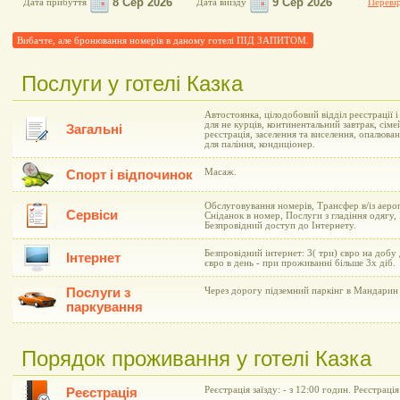
Дата прибуття
Дата виїзду
Перевір
Вибачте, але бронювання номерів в даному готелі ПІД ЗАПИТОМ.
Послуги у готелі Казка
Автостоянка, цілодобовий відділ реєстрації 
для не курців, континентальний завтрак, сіме
Загальні
реєстрація, заселення та виселення, опалюва
для паління, кондиціонер.
Масаж.
Спорт і відпочинок
Обслуговування номерів, Трансфер в/із аеро
Сервіси
Сніданок в номер, Послуги з гладіння одягу,
Безпровідний доступ до Інтернету.
Безпровідний інтернет: 3( три) євро на добу
Інтернет
євро в день - при проживанні більше 3х діб.
Послуги з
Через дорогу підземний паркінг в Мандарин 
паркування
Порядок проживання у готелі Казка
Реєстрація заїзду: - з 12:00 годин. Реєстрація
Реєстрація