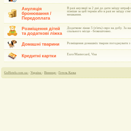
Ануляція
В разі ануляції за 2 дні до дати заїзду штраф 
пізніше за цей термін або в разі не заїзду ст
бронювання /
мешкання.
Передоплата
Розміщення дітей
Додаткове ліжко 5 (п'ять) євро на добу. За н
спального місця - безкоштовно.
та додаткові ліжка
Розміщення домашніх тварин погоджувати з 
Домашні тварини
Euro/Mastercard, Visa
Кредитні картки
GoHotels.com.ua
›
Україна
›
Вінниця
›
Готель Казка