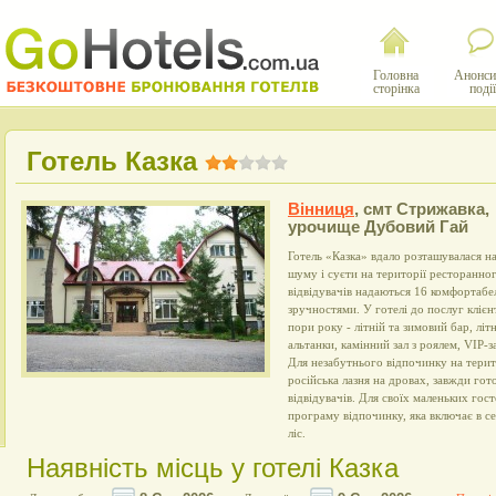
Головна
Анонси
сторінка
події
Готель Казка
Вінниця
,
смт Стрижавка,
урочище Дубовий Гай
Готель «Казка» вдало розташувалася на
шуму і суєти на території ресторанно
відвідувачів надаються 16 комфортабе
зручностями. У готелі до послуг клієн
пори року - літній та зимовий бар, літ
альтанки, камінний зал з роялем, VIP-з
Для незабутнього відпочинку на терит
російська лазня на дровах, завжди гот
відвідувачів. Для своїх маленьких гос
програму відпочинку, яка включає в се
ліс.
Наявність місць у готелі Казка