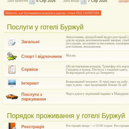
Дата прибуття
Дата виїзду
Перевір
Вибачте, але бронювання номерів в даному готелі ПІД ЗАПИТОМ.
Послуги у готелі Буржуй
Автостоянка, цілодобовий відділ реєстрації 
для не курців, континентальний завтрак, сіме
Загальні
реєстрація, заселення та виселення, опалюва
для паління, кондиціонер.
Масаж.
Спорт і відпочинок
Обслуговування номерів, Трансфер в/із аеро
Сервіси
Сніданок в номер, Послуги з гладіння одягу,
Безпровідний доступ до Інтернету.
Безпровідний інтернет: 3( три) євро на добу
Інтернет
євро в день - при проживанні більше 3х діб.
Послуги з
Через дорогу підземний паркінг в Мандарин 
паркування
Порядок проживання у готелі Буржуй
Реєстрація заїзду: - з 12:00 годин. Реєстрація
Реєстрація