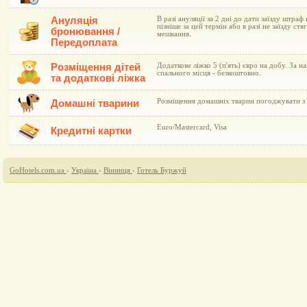
Ануляція
В разі ануляції за 2 дні до дати заїзду штраф 
пізніше за цей термін або в разі не заїзду ст
бронювання /
мешкання.
Передоплата
Розміщення дітей
Додаткове ліжко 5 (п'ять) євро на добу. За н
спального місця - безкоштовно.
та додаткові ліжка
Розміщення домашніх тварин погоджувати з 
Домашні тварини
Euro/Mastercard, Visa
Кредитні картки
GoHotels.com.ua
›
Україна
›
Вінниця
›
Готель Буржуй