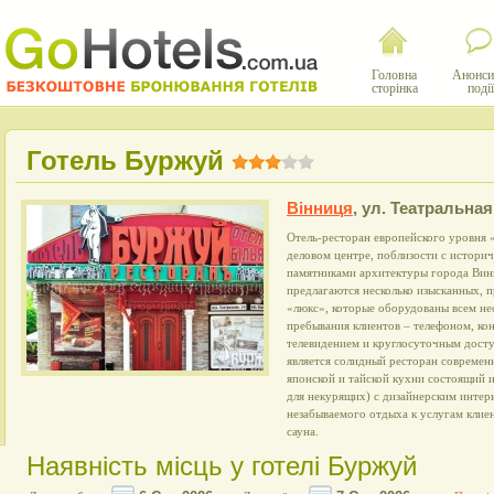
Головна
Анонси
сторінка
події
Готель Буржуй
Вінниця
,
ул. Театральная
Отель-ресторан европейского уровня
деловом центре, поблизости с истори
памятниками архитектуры города Вин
предлагаются несколько изысканных, 
«люкс», которые оборудованы всем н
пребывания клиентов – телефоном, к
телевидением и круглосуточным досту
является солидный ресторан современ
японской и тайской кухни состоящий и
для некурящих) с дизайнерским интер
незабываемого отдыха к услугам клиен
сауна.
Наявність місць у готелі Буржуй