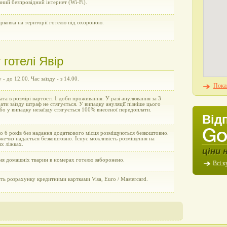
ний безпровідний інтернет (Wi-Fi).
рковка на території готелю під охороною.
готелі Явір
 - до 12.00. Час заїзду - з 14.00.
Показ
та в розмірі вартості 1 доби проживання. У разі анулювання за 3
ати заїзду штраф не стягується. У випадку ануляції пізніше цього
бо у випадку незаїзду стягується 100% внесеної передоплати.
Від
до 6 років без надання додаткового місця розміщуються безкоштовно.
жечко надається безкоштовно. Існує можливість розміщення на
х ліжках.
ціни 
ня домашніх тварин в номерах готелю заборонено.
Всі к
ь розрахунку кредитними картками Visa, Euro / Mastercard.