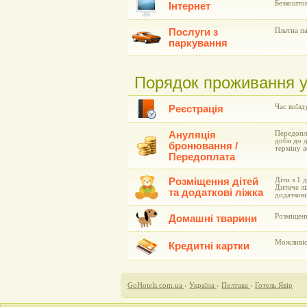
Безкоштов
Інтернет
Послуги з
Платна па
паркування
Порядок проживання у 
Час виїзду
Реєстрація
Ануляція
Передопла
доби до д
бронювання /
терміну а
Передоплата
Розміщення дітей
Діти з 1 
Дитяче лі
та додаткові ліжка
додаткови
Розміщен
Домашні тварини
Можливіст
Кредитні картки
GoHotels.com.ua
›
Україна
›
Полтава
›
Готель Явір