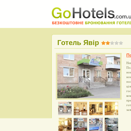
Готель Явір
П
Нев
По
ном
ном
пос
ціл
гос
ком
пре
гот
зал