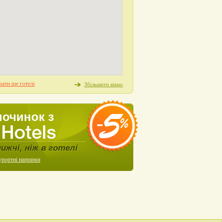
ати ще готелі
Збільшити вікно
починок з
нижчі, ніж в готелі
урортні напрями