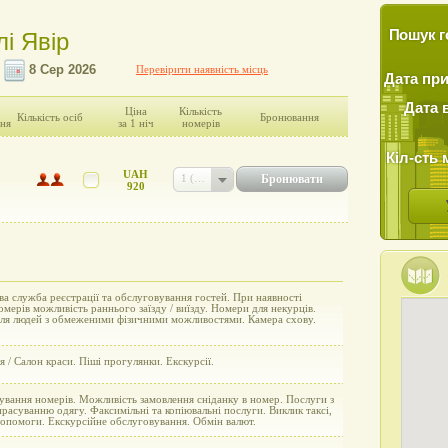
Пошук г
лі Явір
Перевірити наявність місць
Дата пр
Дата 
Ціна
Кількість
Кількість осіб
Бронювання
ня
за 1 ніч
номерів
Кіл-сть 
UAH
Бронювати
1 (UAH 920)
920
а служба реєстрації та обслуговування гостей. При наявності
омерів можливість раннього заїзду / виїзду. Номери для некурців.
ля людей з обмеженими фізичними можливостями. Камера схову.
 / Салон краси. Піші прогулянки. Екскурсії.
вання номерів. Можливість замовлення сніданку в номер. Послуги з
прасуванню одягу. Факсимільні та копіювальні послуги. Виклик таксі,
допомоги. Екскурсійне обслуговування. Обмін валют.