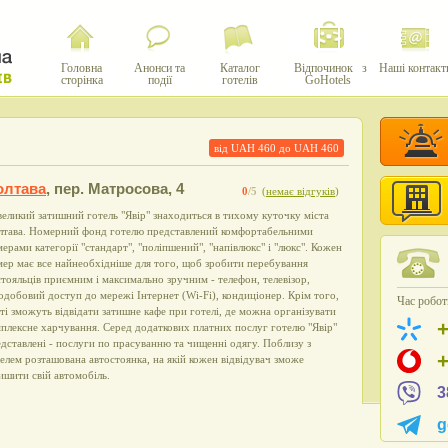
Головна
Анонси та
Каталог
Відпочинок з
Наші контакт
сторінка
події
готелів
GoHotels
від UAH
460
до UAH
460
олтава
,
пер. Матросова, 4
0
/5
(
немає відгуків
)
еликий затишний готель "Явір" знаходиться в тихому куточку міста
лтава. Номерний фонд готелю представлений комфортабельними
ерами категорії "стандарт", "поліпшений", "напівлюкс" і "люкс". Кожен
ер має все найнеобхідніше для того, щоб зробити перебування
тояльців приємним і максимально зручним - телефон, телевізор,
одобовий доступ до мережі Інтернет (Wi-Fi), кондиціонер. Крім того,
Час роботи
ті зможуть відвідати затишне кафе при готелі, де можна організувати
плексне харчування. Серед додаткових платних послуг готелю "Явір"
дставлені - послуги по прасуванню та чищенні одягу. Поблизу з
елем розташована автостоянка, на якій кожен відвідувач зможе
ишити свій автомобіль.
3
g