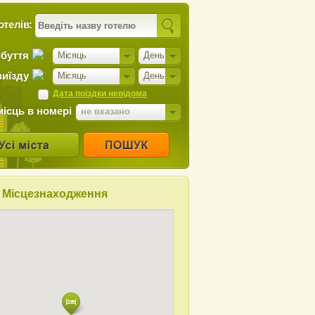
отелів:
ибуття
Місяць
День
виїзду
Місяць
День
Дата поїздки невідома
місць в номері
не вказано
Місцезнаходження