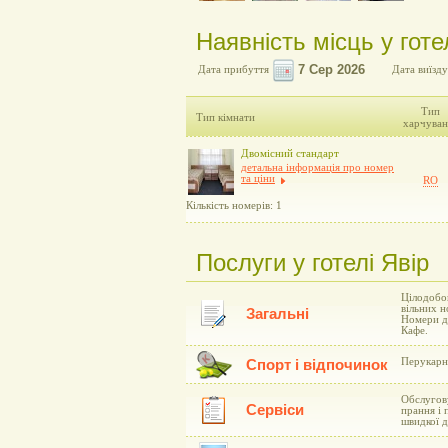
Наявність місць у готе
Дата прибуття
Дата виїзду
Тип
Тип кімнати
харчуван
Двомісний стандарт
детальна інформація про номер
та ціни
RO
Кількість номерів: 1
Послуги у готелі Явір
Цілодобов
вільних н
Загальні
Номери д
Кафе.
Перукарня
Спорт і відпочинок
Обслугову
Сервіси
прання і 
швидкої 