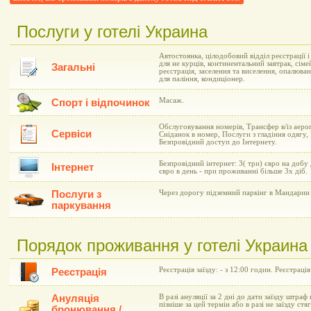
Послуги у готелі Украина
Автостоянка, цілодобовий відділ реєстрації 
для не курців, континентальний завтрак, сіме
Загальні
реєстрація, заселення та виселення, опалюва
для паління, кондиціонер.
Масаж.
Спорт і відпочинок
Обслуговування номерів, Трансфер в/із аеро
Сервіси
Сніданок в номер, Послуги з гладіння одягу,
Безпровідний доступ до Інтернету.
Безпровідний інтернет: 3( три) євро на добу
Інтернет
євро в день - при проживанні більше 3х діб.
Послуги з
Через дорогу підземний паркінг в Мандарин 
паркування
Порядок проживання у готелі Украина
Реєстрація заїзду: - з 12:00 годин. Реєстрація
Реєстрація
Ануляція
В разі ануляції за 2 дні до дати заїзду штраф 
пізніше за цей термін або в разі не заїзду ст
бронювання /