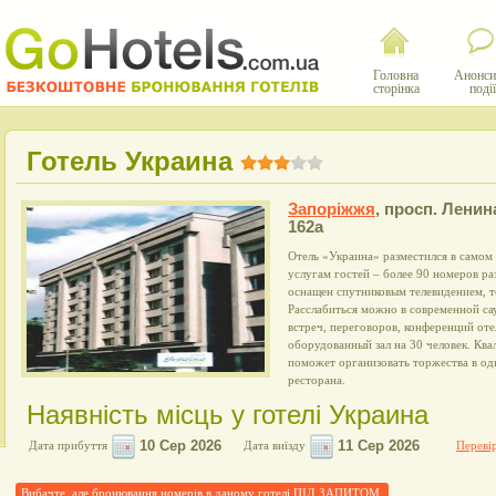
Головна
Анонси
сторінка
події
Готель Украина
Запоріжжя
,
просп. Ленин
162а
Отель «Украина» разместился в самом
услугам гостей – более 90 номеров ра
оснащен спутниковым телевидением, 
Расслабиться можно в современной са
встреч, переговоров, конференций от
оборудованный зал на 30 человек. Кв
поможет организовать торжества в од
ресторана.
Наявність місць у готелі Украина
Дата прибуття
Дата виїзду
Перевір
Вибачте, але бронювання номерів в даному готелі ПІД ЗАПИТОМ.