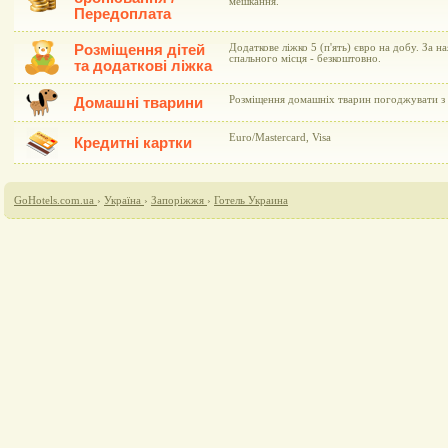
мешкання.
Передоплата
Розміщення дітей
Додаткове ліжко 5 (п'ять) євро на добу. За н
спального місця - безкоштовно.
та додаткові ліжка
Розміщення домашніх тварин погоджувати з 
Домашні тварини
Euro/Mastercard, Visa
Кредитні картки
GoHotels.com.ua
›
Україна
›
Запоріжжя
›
Готель Украина