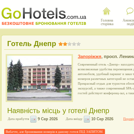
Головна
Анонси
сторінка
події
Готель Днепр
Запоріжжя
,
просп. Ленина
Современный отель «Днепр» находитс
всевозможные удобства перемещения д
автомобиля, удобный паркинг и заказ
номеров различных категорий не оста
Прекрасный отдых для туристов обесп
экскурсий, а также современный SPA-ц
гостей действует конференц-зал, а такж
Наявність місць у готелі Днепр
Дата прибуття
Дата виїзду
Перевір
Вибачте, але бронювання номерів в даному готелі ПІД ЗАПИТОМ.