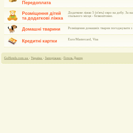
Передоплата
Розміщення дітей
Додаткове ліжко 5 (п'ять) євро на добу. За н
спального місця - безкоштовно.
та додаткові ліжка
Розміщення домашніх тварин погоджувати з 
Домашні тварини
Euro/Mastercard, Visa
Кредитні картки
GoHotels.com.ua
›
Україна
›
Запоріжжя
›
Готель Днепр