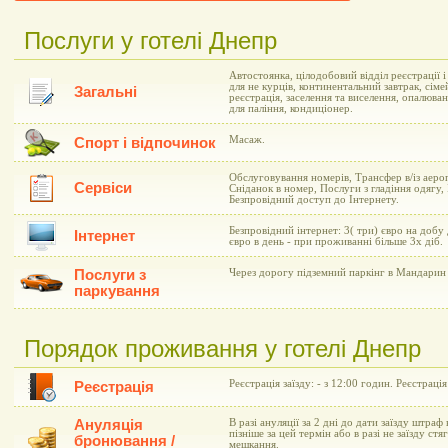
Послуги у готелі Днепр
Автостоянка, цілодобовий відділ реєстрації 
для не курців, континентальний завтрак, сіме
Загальні
реєстрація, заселення та виселення, опалюва
для паління, кондиціонер.
Масаж.
Спорт і відпочинок
Обслуговування номерів, Трансфер в/із аеро
Сервіси
Сніданок в номер, Послуги з гладіння одягу,
Безпровідний доступ до Інтернету.
Безпровідний інтернет: 3( три) євро на добу
Інтернет
євро в день - при проживанні більше 3х діб.
Послуги з
Через дорогу підземний паркінг в Мандарин 
паркування
Порядок проживання у готелі Днепр
Реєстрація заїзду: - з 12:00 годин. Реєстрація
Реєстрація
Ануляція
В разі ануляції за 2 дні до дати заїзду штраф 
пізніше за цей термін або в разі не заїзду ст
бронювання /
мешкання.