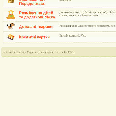
мешкання.
Передоплата
Розміщення дітей
Додаткове ліжко 5 (п'ять) євро на добу. За н
спального місця - безкоштовно.
та додаткові ліжка
Розміщення домашніх тварин погоджувати з 
Домашні тварини
Euro/Mastercard, Visa
Кредитні картки
GoHotels.com.ua
›
Україна
›
Запоріжжя
›
Готель Ес (Yes)