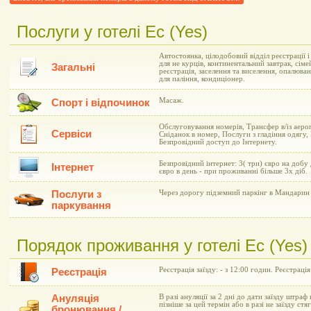
Послуги у готелі Ес (Yes)
Автостоянка, цілодобовий відділ реєстрації 
для не курців, континентальний завтрак, сіме
Загальні
реєстрація, заселення та виселення, опалюва
для паління, кондиціонер.
Масаж.
Спорт і відпочинок
Обслуговування номерів, Трансфер в/із аеро
Сервіси
Сніданок в номер, Послуги з гладіння одягу,
Безпровідний доступ до Інтернету.
Безпровідний інтернет: 3( три) євро на добу
Інтернет
євро в день - при проживанні більше 3х діб.
Послуги з
Через дорогу підземний паркінг в Мандарин 
паркування
Порядок проживання у готелі Ес (Yes)
Реєстрація заїзду: - з 12:00 годин. Реєстрація
Реєстрація
Ануляція
В разі ануляції за 2 дні до дати заїзду штраф 
пізніше за цей термін або в разі не заїзду ст
бронювання /