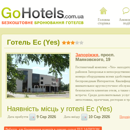
Головна
Анонси
сторінка
події
Готель Ес (Yes)
Запоріжжя
,
просп.
Маяковского, 19
Гостиничный комплекс «Yes» находит
районов Запорожья в непосредственно
номера оборудованы всеми удобствами
беспроводным Интернетом. Квалифиц
внимательное круглосуточное обслуж
безопасности клиентам отеля, а также
встречи. Среди дополнительных услуг
автостоянка, прачечная, ресторан и т
Наявність місць у готелі Ес (Yes)
Дата прибуття
Дата виїзду
Перевір
Вибачте, але бронювання номерів в даному готелі ПІД ЗАПИТОМ.