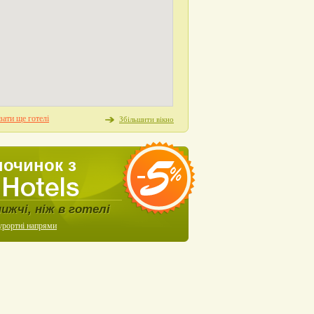
ати ще готелі
Збільшити вікно
починок з
нижчі, ніж в готелі
урортні напрями