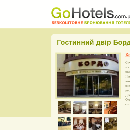
Гостинний двір Борд
Х
Суч
міс
ном
Нап
ном
вис
рес
Для
Ст
спо