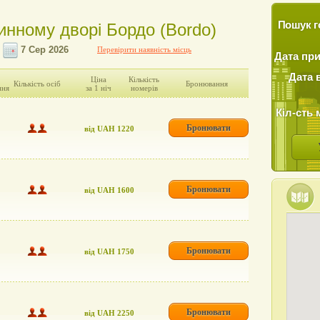
Пошук г
тинному дворі Бордо (Bordо)
Перевірити наявність місць
Дата пр
Дата 
Ціна
Кількість
Кількість осіб
Бронювання
ння
за 1 ніч
номерів
Кіл-сть 
Бронювати
від UAH 1220
Бронювати
від UAH 1600
Бронювати
від UAH 1750
Бронювати
від UAH 2250