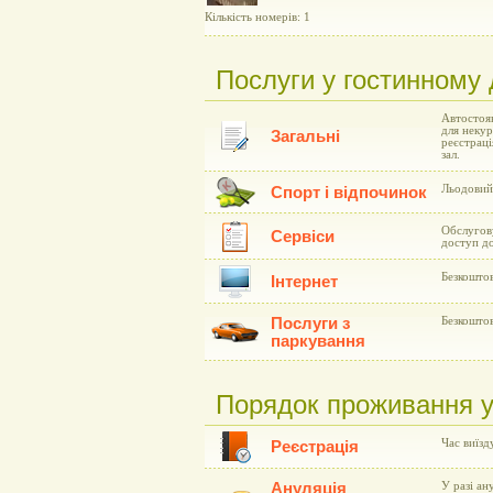
Кількість номерів: 1
Послуги у гостинному 
Автостоян
для некур
Загальні
реєстраці
зал.
Льодовий 
Спорт і відпочинок
Обслугову
Сервіси
доступ до
Безкоштов
Інтернет
Послуги з
Безкоштов
паркування
Порядок проживання у 
Час виїзд
Реєстрація
Ануляція
У разі ан