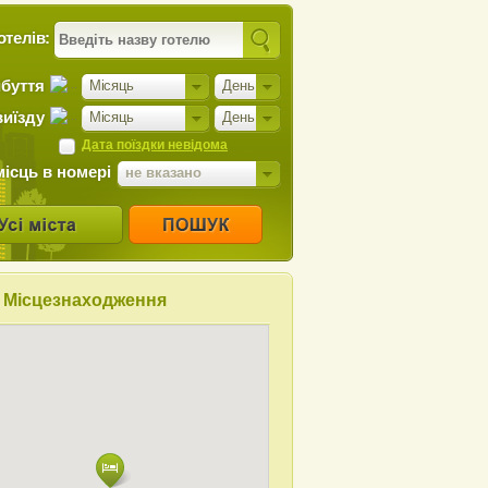
отелів:
ибуття
Місяць
День
виїзду
Місяць
День
Дата поїздки невідома
місць в номері
не вказано
Місцезнаходження