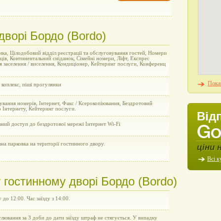
дворі Бордо (Bordо)
ка, Цілодобовий відділ реєстрації та обслуговування гостей, Номери
ців, Континентальний сніданок, Сімейні номери, Ліфт, Експрес
я заселення / виселення, Кондиціонер, Кейтеринг послуги, Конференц
Показ
коплекс, піші прогулянки
вання номерів, Інтернет, Факс / Ксерокопіювання, Бездротовий
 Інтернету, Кейтеринг послуги.
Від
ний доступ до бездротової мережі Інтернет Wi-Fi
на парковка на території гостинного двору.
ціни 
Всі к
гостинному дворі Бордо (Bordо)
у до 12:00. Час заїзду з 14:00.
улювання за 3 доби до дати заїзду штраф не стягується. У випадку