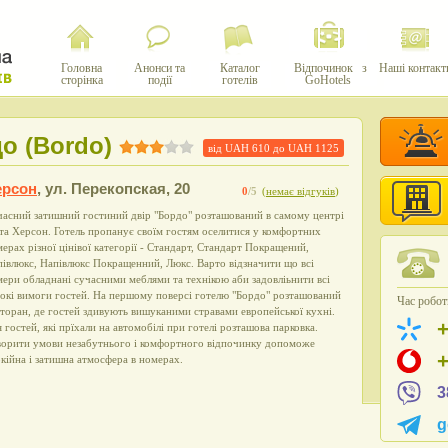
Головна
Анонси та
Каталог
Відпочинок з
Наші контакт
сторінка
події
готелів
GoHotels
о (Bordо)
від UAH
610
до UAH
1125
ерсон
,
ул. Перекопская, 20
0
/5
(
немає відгуків
)
асний затишний гостиний двір "Бордо" розташований в самому центрі
та Херсон. Готель пропанує своїм гостям оселитися у комфортних
ерах різної цінівої категорії - Стандарт, Стандарт Покращений,
івлюкс, Напівлюкс Покращенний, Люкс. Варто відзначити що всі
ери обладнані сучасними меблями та технікою аби задовліьнити всі
окі вимоги гостей. На першому поверсі готелю "Бордо" розташований
Час роботи
торан, де гостей здивують вишуканими стравами европейської кухні.
 гостей, які прїхали на автомобілі при готелі розташова парковка.
ворити умови незабутнього і комфортного відпочинку допоможе
кійна і затишна атмосфера в номерах.
3
g