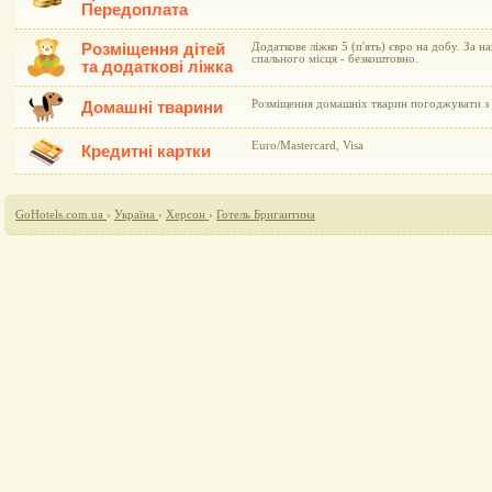
Передоплата
Розміщення дітей
Додаткове ліжко 5 (п'ять) євро на добу. За н
спального місця - безкоштовно.
та додаткові ліжка
Розміщення домашніх тварин погоджувати з 
Домашні тварини
Euro/Mastercard, Visa
Кредитні картки
GoHotels.com.ua
›
Україна
›
Херсон
›
Готель Бригантина