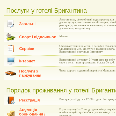
Послуги у готелі Бригантина
Автостоянка, цілодобовий відділ реєстрації 
для не курців, континентальний завтрак, сіме
Загальні
реєстрація, заселення та виселення, опалюва
для паління, кондиціонер.
Масаж.
Спорт і відпочинок
Обслуговування номерів, Трансфер в/із аеро
Сервіси
Сніданок в номер, Послуги з гладіння одягу,
Безпровідний доступ до Інтернету.
Безпровідний інтернет: 3( три) євро на добу
Інтернет
євро в день - при проживанні більше 3х діб.
Послуги з
Через дорогу підземний паркінг в Мандарин 
паркування
Порядок проживання у готелі Бригант
Реєстрація заїзду: - з 12:00 годин. Реєстрація
Реєстрація
Ануляція
В разі ануляції за 2 дні до дати заїзду штраф 
пізніше за цей термін або в разі не заїзду ст
бронювання /
мешкання.