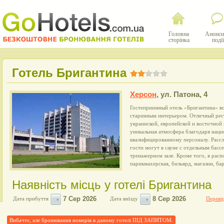
Головна
Анонси
сторінка
події
Готель Бригантина
Херсон
,
ул. Патона, 4
Гостеприимный отель «Бригантина» вс
старинным интерьером. Отличный рест
украинской, европейской и восточной 
уникальная атмосфера благодаря наци
квалифицированному персоналу. Рассл
гости могут в сауне с отдельным басс
тренажерном зале. Кроме того, в расп
парикмахерская, бильярд, магазин, бар
Наявність місць у готелі Бригантина
Дата прибуття
Дата виїзду
Перевір
Вибачте, але бронювання номерів в даному готелі ПІД ЗАПИТОМ.