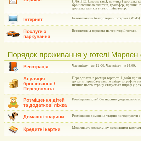
ПЛАТНО: Виклик таксі, покупка і доставка кв
бронювання авіаквитків, трансфер, прання і 
доставка квитків в театр і кінотеатр.
Безкоштовний безпровідний інтернет (Wi-Fi).
Інтернет
Послуги з
Безкоштовна парковка на території готелю.
паркування
Порядок проживання у готелі Марлен 
Час виїзду - до 12.00. Час заїзду - з 14.00.
Реєстрація
Ануляція
Передоплата в розмірі вартості 1 доби прожи
до дати передбачуваного заїзду штраф не ст
бронювання /
пізніше цього строку стягується штраф у ро
Передоплата
Розміщення дітей
Розміщення дітей без надання додаткового м
та додаткові ліжка
Розміщення домашніх тварин погоджувати з 
Домашні тварини
Можливість розрахунку кредитними картками 
Кредитні картки