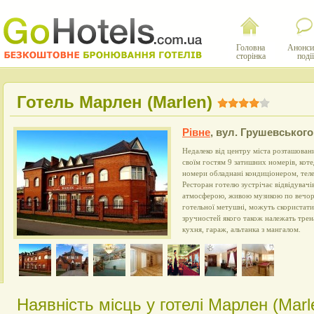
Головна
Анонси
сторінка
події
Готель Марлен (Marlen)
Рівне
,
вул. Грушевського,
Недалеко від центру міста розташова
своїм гостям 9 затишних номерів, коте
номери обладнані кондиціонером, теле
Ресторан готелю зустрічає відвідувач
атмосферою, живою музикою по вечора
готельної метушні, можуть скористати
зручностей якого також належать трен
кухня, гараж, альтанка з мангалом.
Наявність місць у готелі Марлен (Marl