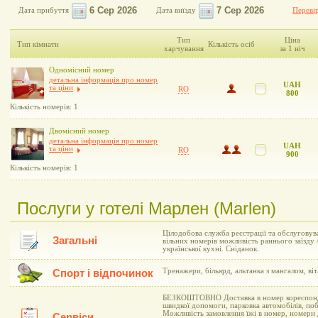
Дата прибуття
Дата виїзду
Перевір
Тип
Ціна
Тип кімнати
Кількість осіб
харчування
за 1 ніч
Одномісний номер
детальна інформація про номер
UAH
та ціни
RO
800
Кількість номерів: 1
Двомісний номер
детальна інформація про номер
UAH
та ціни
RO
900
Кількість номерів: 1
Послуги у готелі Марлен (Marlen)
Цілодобова служба реєстрації та обслуговув
Загальні
вільних номерів можливість раннього заїзду /
української кухні. Сніданок.
Тренажери, більярд, альтанка з мангалом, віт
Спорт і відпочинок
БЕЗКОШТОВНО Доставка в номер кореспонден
швидкої допомоги, парковка автомобілів, поб
Можливість замовлення їжі в номер, номери 
Сервіси