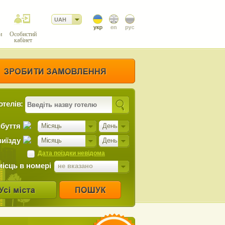
UAH
и
Особистий
кабінет
отелів:
ибуття
Місяць
День
виїзду
Місяць
День
Дата поїздки невідома
місць в номері
не вказано