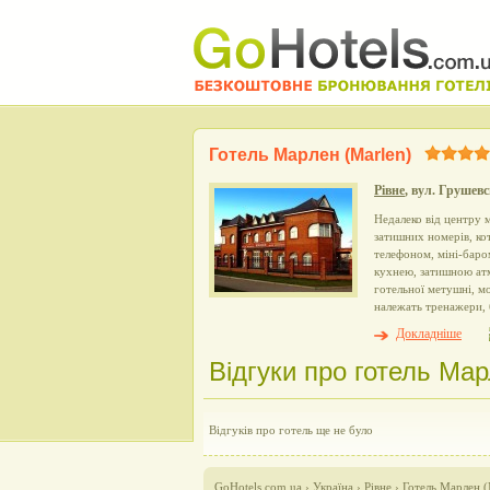
Готель Марлен (Marlen)
Рівне
, вул. Грушевс
Недалеко від центру 
затишних номерів, ко
телефоном, міні-баро
кухнею, затишною атм
готельної метушні, м
належать тренажери, б
Докладніше
Відгуки про готель Мар
Відгуків про готель ще не було
GoHotels.com.ua
›
Україна
›
Рівне
›
Готель Марлен (