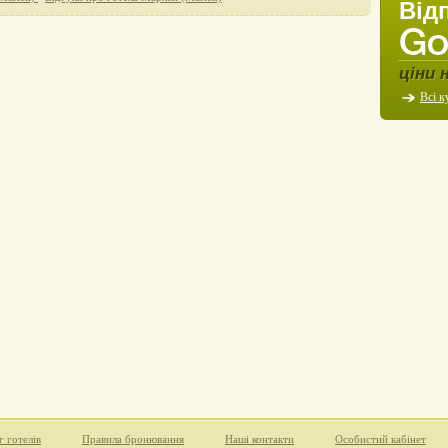
Від
ціни 
Всі к
г готелів
Правила бронювання
Наші контакти
Особистий кабінет