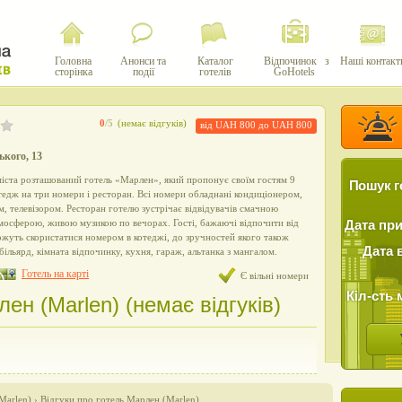
Головна
Анонси та
Каталог
Відпочинок з
Наші контакт
сторінка
події
готелів
GoHotels
0
/5
(немає відгуків)
від UAH 800 до UAH 800
ького, 13
міста розташований готель «Марлен», який пропонує своїм гостям 9
Пошук г
тедж на три номери і ресторан. Всі номери обладнані кондиціонером,
м, телевізором. Ресторан готелю зустрічає відвідувачів смачною
осферою, живою музикою по вечорах. Гості, бажаючі відпочити від
Дата пр
ожуть скористатися номером в котеджі, до зручностей якого також
Дата 
ільярд, кімната відпочинку, кухня, гараж, альтанка з мангалом.
Готель на карті
Є вільні номери
Кіл-сть 
лен (Marlen) (немає відгуків)
Marlen)
›
Відгуки про готель Марлен (Marlen)