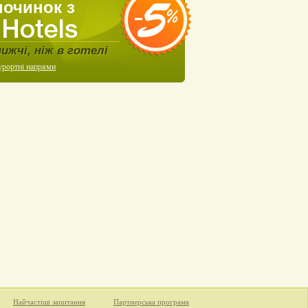
починок з
нижчі, ніж в готелі
урортні напрями
Найчастіші запитання
Партнерська програма