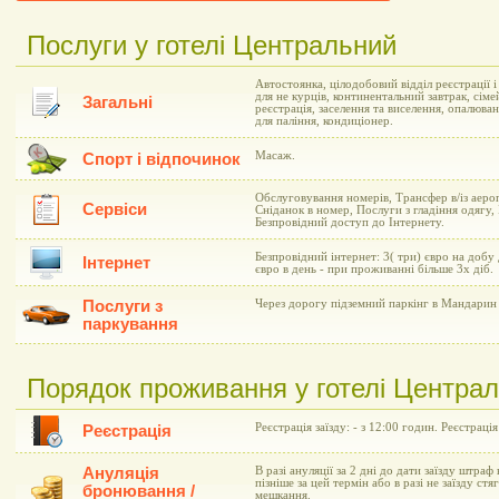
Послуги у готелі Центральний
Автостоянка, цілодобовий відділ реєстрації 
для не курців, континентальний завтрак, сіме
Загальні
реєстрація, заселення та виселення, опалюва
для паління, кондиціонер.
Масаж.
Спорт і відпочинок
Обслуговування номерів, Трансфер в/із аеро
Сервіси
Сніданок в номер, Послуги з гладіння одягу,
Безпровідний доступ до Інтернету.
Безпровідний інтернет: 3( три) євро на добу
Інтернет
євро в день - при проживанні більше 3х діб.
Послуги з
Через дорогу підземний паркінг в Мандарин 
паркування
Порядок проживання у готелі Центра
Реєстрація заїзду: - з 12:00 годин. Реєстрація
Реєстрація
Ануляція
В разі ануляції за 2 дні до дати заїзду штраф 
пізніше за цей термін або в разі не заїзду ст
бронювання /
мешкання.