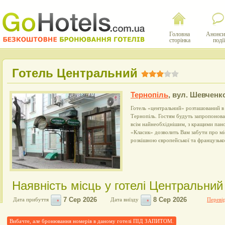
Головна
Анонси
сторінка
події
Готель Центральний
Тернопіль
,
вул. Шевченко
Готель «центральний» розташований в 
Тернопіль. Гостям будуть запропонова
всім найнеобхіднішим, з кращими пано
«Класик» дозволить Вам забути про м
розкішною європейської та французьк
Наявність місць у готелі Центральний
Дата прибуття
Дата виїзду
Перевір
Вибачте, але бронювання номерів в даному готелі ПІД ЗАПИТОМ.