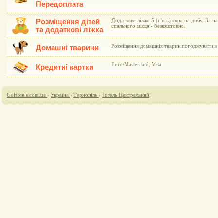
Передоплата
Розміщення дітей
Додаткове ліжко 5 (п'ять) євро на добу. За н
спального місця - безкоштовно.
та додаткові ліжка
Розміщення домашніх тварин погоджувати з 
Домашні тварини
Euro/Mastercard, Visa
Кредитні картки
GoHotels.com.ua
›
Україна
›
Тернопіль
›
Готель Центральний