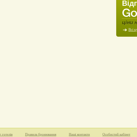
Від
ціни 
Всі к
г готелів
Правила бронювання
Наші контакти
Особистий кабінет