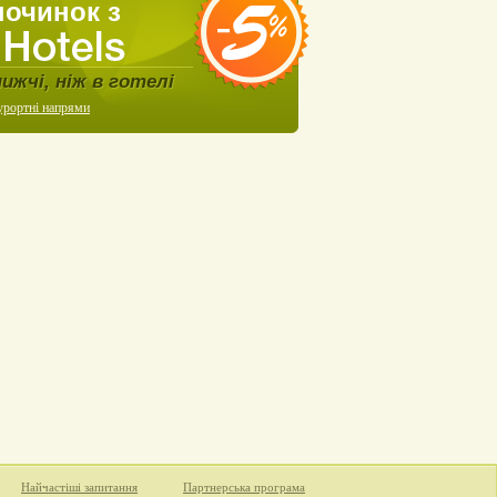
починок з
нижчі, ніж в готелі
урортні напрями
Найчастіші запитання
Партнерська програма