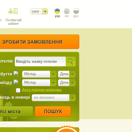
UAH
и
Особистий
кабінет
отелів:
ибуття
Місяць
День
виїзду
Місяць
День
Дата поїздки невідома
місць в номері
не вказано