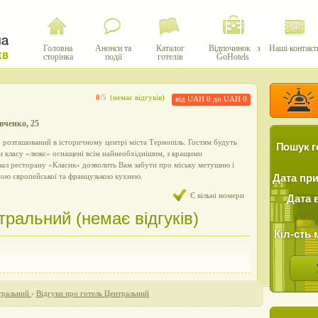
Головна
Анонси та
Каталог
Відпочинок з
Наші контакт
сторінка
події
готелів
GoHotels
0
/5
(немає відгуків)
від UAH 0 до UAH 0
вченко, 25
 розташований в історичному центрі міста Тернопіль. Гостям будуть
Пошук г
и класу «люкс» оснащені всім найнеобхіднішим, з кращими
зал ресторану «Класик» дозволить Вам забути про міську метушню і
ою європейської та французькою кухнею.
Дата пр
Є вільні номери
Дата 
тральний (немає відгуків)
Кіл-сть 
тральний
›
Відгуки про готель Центральний