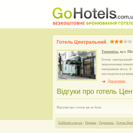
Готель Центральний
Тернопіль
, вул. Ше
Готель «центральний»
запропоновані кімнат
панорамами міста. А 
насолодитися розкішн
Докладніше
Відгуки про готель Цен
Відгуків про готель ще не було
GoHotels.com.ua
›
Україна
›
Тернопіль
›
Готель Цен