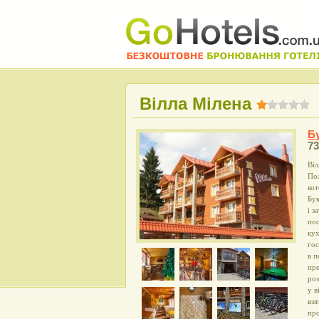
Вілла Мілена
Б
73
Віл
Пол
кот
Бук
і з
пос
кух
гос
в п
пре
роз
у в
взя
про