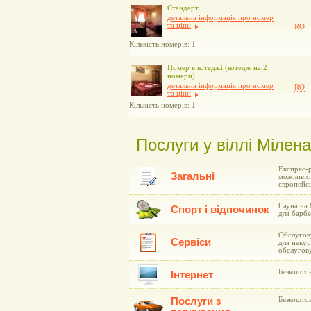
Стандарт
детальна інформація про номер
та ціни
RO
Кількість номерів: 1
Номер в котеджі (котедж на 2
номери)
детальна інформація про номер
RO
та ціни
Кількість номерів: 1
Послуги у віллі Мілена
Експрес-р
Загальні
можливіст
європейсь
Сауна на 
Спорт і відпочинок
для барбе
Обслугову
Сервіси
для некур
обслугов
Безкоштов
Інтернет
Послуги з
Безкоштов