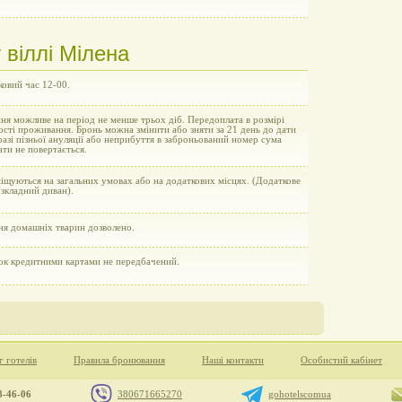
віллі Мілена
овий час 12-00.
я можливе на період не менше трьох діб. Передоплата в розмірі
сті проживання. Бронь можна змінити або зняти за 21 день до дати
 разі пізньої ануляції або неприбуття в заброньований номер сума
ти не повертається.
іщуються на загальних умовах або на додаткових місцях. (Додаткове
озкладний диван).
ня домашніх тварин дозволено.
ок кредитними картами не передбачений.
г готелів
Правила бронювання
Наші контакти
Особистий кабінет
8-46-06
380671665270
gohotelscomua