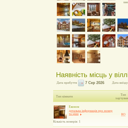
ша
Наявність місць у вілл
Дата прибуття
Дата виїзду
Тип
Тип кімнати
харчува
Економ
детальна інформація про номер
та ціни
RO
Кількість номерів: 1