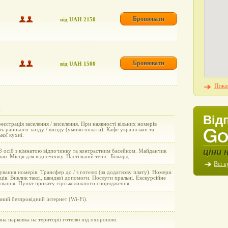
Бронювати
від UAH 2150
Бронювати
від UAH 1500
Показ
Від
еєстрація заселення / виселення. При наявності вільних номерів
ь раннього заїзду / виїзду (умови оплати). Кафе української та
кої кухні.
ціни 
8 осіб з кімнатою відпочинку та контрастним басейном. Майданчик
кю. Місця для відпочинку. Настільний теніс. Більярд.
Всі к
вання номерів. Трансфер до / з готелю (за додаткову плату). Номери
ців. Виклик таксі, швидкої допомоги. Послуги пральні. Екскурсійне
ування. Пункт прокату гірськолижного спорядження.
ний безпровідний інтернет (Wi-Fi).
на парковка на території готелю під охороною.