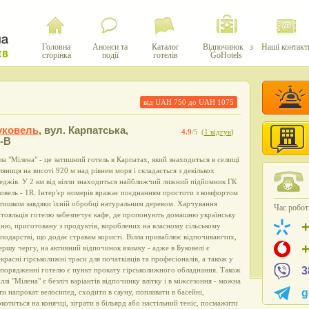
Головна
Анонси та
Каталог
Відпочинок з
Наші контакт
сторінка
події
готелів
GoHotels
від UAH
750
до UAH
1075
уковель
,
вул. Карпатська,
4.9
/5
(
1 відгук
)
-В
ла "Мілена" - це затишний готель в Карпатах, який знаходиться в селищі
яниця на висоті 920 м над рівнем моря і складається з декількох
еджів. У 2 км від вілли знаходиться найближчий лижний підйомник ГК
овель - 1R. Інтер'єр номерів вражає поєднанням простоти з комфортом
атишком завдяки їхній обробці натуральним деревом. Харчування
Час роботи
тояльців готелю забезпечує кафе, де пропонують домашню українську
ню, приготовану з продуктів, вироблених на власному сільському
подарстві, що додає стравам користі. Вілла приваблює відпочиваючих,
ершу чергу, на активний відпочинок взимку - адже в Буковелі є
красні гірськолижні траси для початківців та професіоналів, а також у
3
порядженні готелю є пункт прокату гірськолижного обладнання. Також
іллі "Мілена" є безліч варіантів відпочинку влітку і в міжсезоння - можна
g
ти напрокат велосипед, сходити в сауну, поплавати в басейні,
котиться на конячці, зіграти в більярд або настільний теніс, посмажити