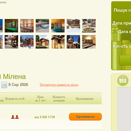
шлик.
Пошук г
Дата пр
Дата 
Кіл-сть 
і Мілена
Перевірити наявність місць
Ціна
Кількість
Кількість осіб
Бронювання
ння
за 1 ніч
номерів
Бронювати
від UAH 1750