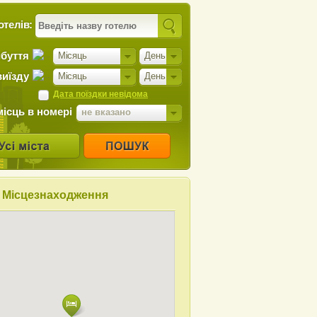
отелів:
ибуття
Місяць
День
виїзду
Місяць
День
Дата поїздки невідома
місць в номері
не вказано
Місцезнаходження