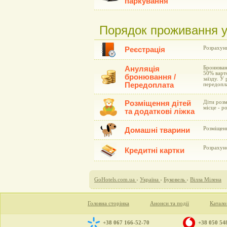
паркування
Порядок проживання у 
Розрахунк
Реєстрація
Ануляція
Бронюванн
50% варто
бронювання /
заїзду. У
Передоплата
передопла
Розміщення дітей
Діти розм
місце - р
та додаткові ліжка
Розміщен
Домашні тварини
Розрахун
Кредитні картки
GoHotels.com.ua
›
Україна
›
Буковель
›
Вілла Мілена
Головна сторінка
Анонси та події
Катало
+38 067 166-52-70
+38 050 54