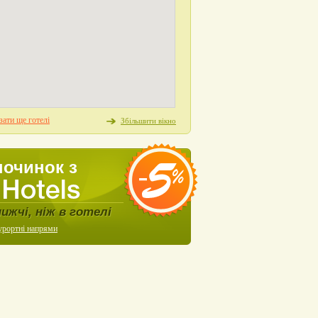
ати ще готелі
Збільшити вікно
починок з
нижчі, ніж в готелі
урортні напрями