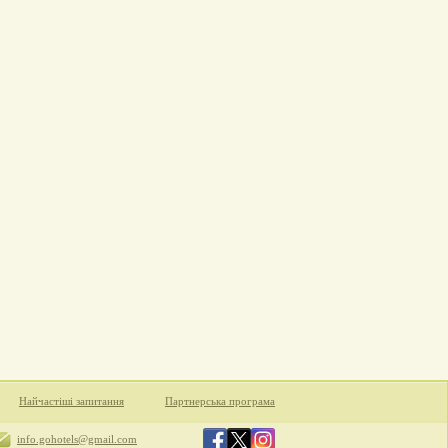
Найчастіші запитання
Партнерська програма
info.gohotels@gmail.com