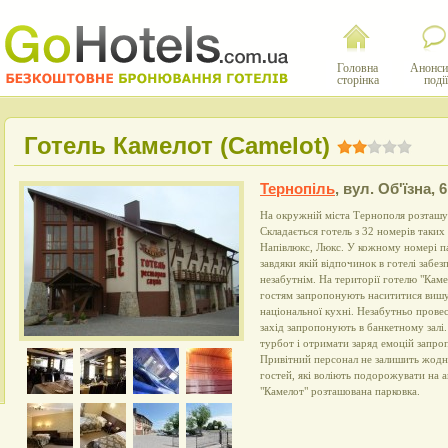
Головна
Анонси
сторінка
події
Готель Камелот (Camelot)
Тернопіль
,
вул. Об'їзна, 6
На окружній міста Тернополя розташув
Складається готель з 32 номерів таких
Напівлюкс, Люкс. У кожному номері п
завдяки якій відпочинок в готелі забе
незабутнім. На території готелю "Кам
гостям запропонують насититися вишу
національної кухні. Незабутньо прове
захід запропонують в банкетному залі
турбот і отримати заряд емоцій запро
Привітний персонал не залишить жодно
гостей, які воліють подорожувати на а
"Камелот" розташована парковка.