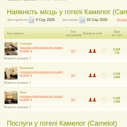
Наявність місць у готелі Камелот (Cam
Дата прибуття
Дата виїзду
Перевір
Тип
Ціна
Тип кімнати
Кількість осіб
харчування
за 1 ніч
Стандарт
детальна інформація про номер
UAH
та ціни
RO
750
Кількість номерів: 1
Напівлюкс
детальна інформація про номер
UAH
та ціни
RO
1000
Кількість номерів: 1
Люкс
детальна інформація про номер
UAH
та ціни
RO
1300
Кількість номерів: 1
Послуги у готелі Камелот (Camelot)