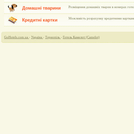
Розміщення домашніх тварин в номерах гот
Домашні тварини
Можливість розрахунку кредитними картками 
Кредитні картки
GoHotels.com.ua
›
Україна
›
Тернопіль
›
Готель Камелот (Camelot)