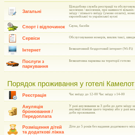
Цілодобова служба реєстрації та обслуговув
заселення / виселення, при наявності вільни
Загальні
заїзду / пізнього виїзду (умови оплати), но
європейської та української кухні
Сауна, басейн
Спорт і відпочинок
Обслуговування номерів, виклик таксі, швид
Сервіси
Безкоштовний бездротовий інтернет (Wi-Fi)
Інтернет
Послуги з
Безкоштовна парковка на території готелю
паркування
Порядок проживання у готелі Камелот
Час виїзду до 12-00 Час заїзду з 14-00
Реєстрація
Ануляція
У разі анулювання за 3 доби до дати заїзду 
ануляції пізніше цього терміну або у разі не
бронювання /
доби проживання.
Передоплата
Розміщення дітей
Діти до 5 років без надання додаткового мі
та додаткові ліжка