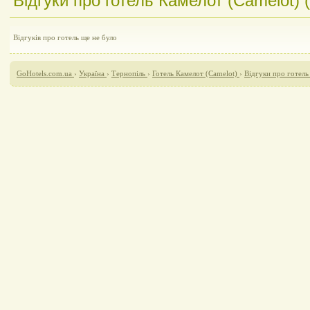
Відгуки про готель Камелот (Camelot) (
Відгуків про готель ще не було
GoHotels.com.ua
›
Україна
›
Тернопіль
›
Готель Камелот (Camelot)
›
Відгуки про готель