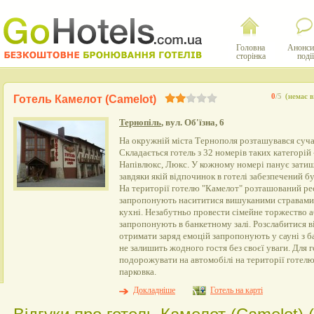
Головна
Анонси
сторінка
події
0
/5
(немає в
Готель Камелот (Camelot)
Тернопіль
, вул. Об'їзна, 6
На окружній міста Тернополя розташувався суча
Складається готель з 32 номерів таких категорій 
Напівлюкс, Люкс. У кожному номері панує затиш
завдяки якій відпочинок в готелі забезпечений б
На території готелю "Камелот" розташований ре
запропонують насититися вишуканими стравами 
кухні. Незабутньо провести сімейне торжество а
запропонують в банкетному залі. Розслабитися в
отримати заряд емоцій запропонують у сауні з 
не залишить жодного гостя без своєї уваги. Для г
подорожувати на автомобілі на території готел
парковка.
Докладніше
Готель на карті