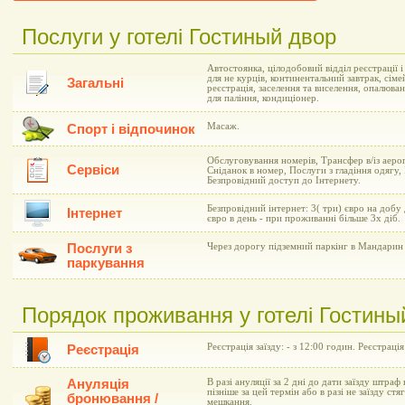
Послуги у готелі Гостиный двор
Автостоянка, цілодобовий відділ реєстрації 
для не курців, континентальний завтрак, сіме
Загальні
реєстрація, заселення та виселення, опалюва
для паління, кондиціонер.
Масаж.
Спорт і відпочинок
Обслуговування номерів, Трансфер в/із аеро
Сервіси
Сніданок в номер, Послуги з гладіння одягу,
Безпровідний доступ до Інтернету.
Безпровідний інтернет: 3( три) євро на добу
Інтернет
євро в день - при проживанні більше 3х діб.
Послуги з
Через дорогу підземний паркінг в Мандарин 
паркування
Порядок проживання у готелі Гостины
Реєстрація заїзду: - з 12:00 годин. Реєстрація
Реєстрація
Ануляція
В разі ануляції за 2 дні до дати заїзду штраф 
пізніше за цей термін або в разі не заїзду ст
бронювання /
мешкання.