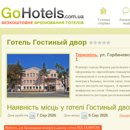
Головна
Анонси
сторінка
події
Готель Гостиный двор
Тернопіль
,
ул. Горбачевс
1
В центре города Боршов расположен х
оформлены по европейским стандарта
телевиденьем и холодильником. Пров
поиграв в бильярд, посетив сауну, по
просто поседеть на террасе. А провес
конференц-зал отеля. Отведать изыска
возможность ресторан расположенный
Наявність місць у готелі Гостиный дв
Дата прибуття
Дата виїзду
Перевір
Вибачте, але бронювання номерів в даному готелі ПІД ЗАПИТОМ.