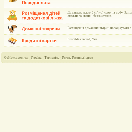
Передоплата
Розміщення дітей
Додаткове ліжко 5 (п'ять) євро на добу. За н
спального місця - безкоштовно.
та додаткові ліжка
Розміщення домашніх тварин погоджувати з 
Домашні тварини
Euro/Mastercard, Visa
Кредитні картки
GoHotels.com.ua
›
Україна
›
Тернопіль
›
Готель Гостиный двор