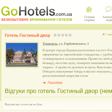
Головна
Анонси
сторінка
події
0
/5
(не
Готель Гостиный двор
Тернопіль
, ул. Горбачевского, 1
В центре города Боршов расположен хостел «Го
оформлены по европейским стандартам, с удобн
телевиденьем и холодильником. Провести свобо
бильярд, посетив сауну, пожарить шашлыки на м
террасе. А провести деловую встречу Вам позвол
Отведать изысканные блюда и вкусно покушать 
расположенный напротив отеля.
Докладніше
Відгуки про готель Гостиный двор (нема
Відгуків про готель ще не було