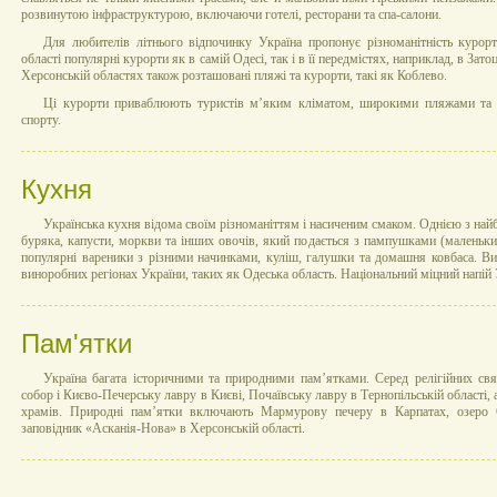
розвинутою інфраструктурою, включаючи готелі, ресторани та спа-салони.
Для любителів літнього відпочинку Україна пропонує різноманітність курор
області популярні курорти як в самій Одесі, так і в її передмістях, наприклад, в Зато
Херсонській областях також розташовані пляжі та курорти, такі як Коблево.
Ці курорти приваблюють туристів м’яким кліматом, широкими пляжами та
спорту.
Кухня
Українська кухня відома своїм різноманіттям і насиченим смаком. Однією з найб
буряка, капусти, моркви та інших овочів, який подається з пампушками (маленьк
популярні вареники з різними начинками, куліш, галушки та домашня ковбаса. Ви
виноробних регіонах України, таких як Одеська область. Національний міцний напій 
Пам'ятки
Україна багата історичними та природними пам’ятками. Серед релігійних св
собор і Києво-Печерську лавру в Києві, Почаївську лавру в Тернопільській області, 
храмів. Природні пам’ятки включають Мармурову печеру в Карпатах, озеро С
заповідник «Асканія-Нова» в Херсонській області.