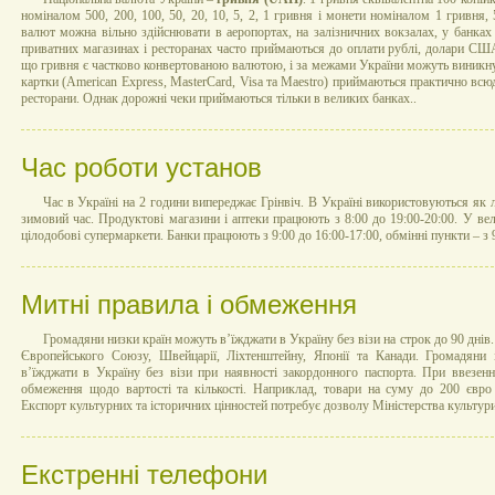
номіналом 500, 200, 100, 50, 20, 10, 5, 2, 1 гривня і монети номіналом 1 гривня, 5
валют можна вільно здійснювати в аеропортах, на залізничних вокзалах, у банках
приватних магазинах і ресторанах часто приймаються до оплати рублі, долари США
що гривня є частково конвертованою валютою, і за межами України можуть виникну
картки (American Express, MasterCard, Visa та Maestro) приймаються практично всю
ресторани. Однак дорожні чеки приймаються тільки в великих банках..
Час роботи установ
Час в Україні на 2 години випереджає Грінвіч. В Україні використовуються як лі
зимовий час. Продуктові магазини і аптеки працюють з 8:00 до 19:00-20:00. У ве
цілодобові супермаркети. Банки працюють з 9:00 до 16:00-17:00, обмінні пункти – з 9
Митні правила і обмеження
Громадяни низки країн можуть в’їжджати в Україну без візи на строк до 90 дні
Європейського Союзу, Швейцарії, Ліхтенштейну, Японії та Канади. Громадян
в’їжджати в Україну без візи при наявності закордонного паспорта. При ввезенн
обмеження щодо вартості та кількості. Наприклад, товари на суму до 200 євро 
Експорт культурних та історичних цінностей потребує дозволу Міністерства культур
Екстренні телефони