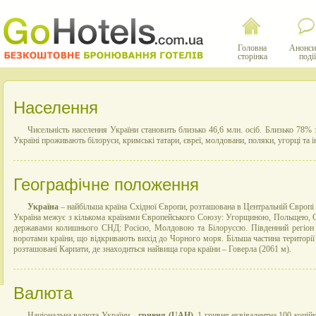
Головна
Анонси
сторінка
події
Населення
Чисельність населення України становить близько 46,6 млн. осіб. Близько 78% 
Україні проживають білоруси, кримські татари, євреї, молдовани, поляки, угорці та і
Географічне положення
Україна
– найбільша країна Східної Європи, розташована в Центральній Європі т
Україна межує з кількома країнами Європейського Союзу: Угорщиною, Польщею, С
державами колишнього СНД: Росією, Молдовою та Білоруссю. Південний регіон
воротами країни, що відкривають вихід до Чорного моря. Більша частина території 
розташовані Карпати, де знаходиться найвища гора країни – Говерла (2061 м).
Валюта
Національна валюта України –
гривня (UAH)
. 1 гривня еквівалентна 100 копій