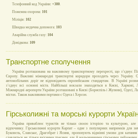
Телефонний код України:
+380
.
Пожежна охорона:
101
Міліція:
102
Швидка медична допомога:
103
Аварійна служба газу:
104
Довідкова:
109
Транспортне сполучення
Україна розташована на важливому транспортному перехресті, що з’єднує Пі
Європу. Важливі міжнародні транспортні коридори проходять через Україну. 
автомобільних доріг не відповідають європейським стандартам. В Україні розви
з’єднує всі основні міста. Найбільші вокзали знаходяться в Києві, Харкові, 
Міжнародні аеропорти України розташовані в Києві (Бориспіль і Жуляни), Одесі, Ль
містах. Також важливими портами є Одеса і Херсон.
Гірськолижні та морські курорти Украї
Україна приваблює туристів не тільки своєю історією та культурою, ал
відпочинку. Гірськолижні курорти Карпат – одне з популярних напрямків для зи
Буковель, Славське, Драгобрат і Ясиня, пропонують відмінні умови для катання
славляться не тільки якісними трасами, але й мальовничими гірськими пейзажами.