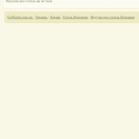
Відгуків про готель ще не було
GoHotels.com.ua
›
Україна
›
Харків
›
Готель Британия
›
Відгуки про готель Британия