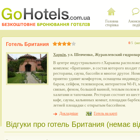
Головна
Анонси
сторінка
події
0
/5
(не
Готель Британия
Харків
, ул. Шевченко, Журавлевский гидропа
В центре индустриального г.Харькова располож
комплекс «Британия», в состав которого входит 
рестораны, сауна, бассейн и многое другое. Но
приятно удивят комфортом, оснащены индивиду
баром, сейфом, телевизором, интернетом Wi-Fi
связью, феном, большой ванной, теплым полом в
халатами и тапочками. Ресторан состоит из шест
кафе, сауны, кальянных комнат, площадки барбе
летней площадки с открытым бассейном.
Докладніше
Готель на карті
Відгуки про готель Британия (немає від