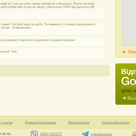
уляції за 2 дні до дати заїзду штраф не стягується. В разі ануляції
а цей термін або в разі не заїзду стягується 100% від вартості діб
.
 ліжко 5 (п'ять) євро на добу. За наявності у номері додаткового
 місця - безкоштовно.
ня домашніх тварин погоджувати з адміністрацією.
Показ
ercard, Visa
Від
ціни 
Всі к
г готелів
Правила бронювання
Наші контакти
Особистий кабінет
8-46-06
380671665270
gohotelscomua