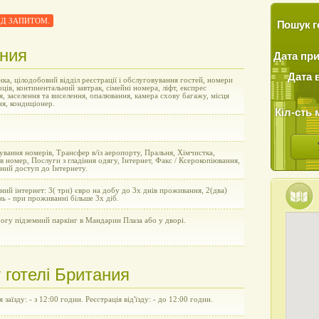
 ПІД ЗАПИТОМ.
Пошук г
ания
Дата пр
Дата 
ка, цілодобовий відділ реєстрації і обслуговування гостей, номери
рців, континентальний завтрак, сімейні номера, ліфт, експрес
я, заселення та виселення, опалювання, камера схову багажу, місця
ня, кондиціонер.
Кіл-сть 
вання номерів, Трансфер в/із аеропорту, Пральня, Хімчистка,
в номер, Послуги з гладіння одягу, Інтернет, Факс / Ксерокопіювання,
ний доступ до Інтернету.
ний інтернет: 3( три) євро на добу до 3х днів проживання, 2(два)
нь - при проживанні більше 3х діб.
огу підземний паркінг в Мандарин Плаза або у дворі.
 готелі Британия
 заїзду: - з 12:00 годин. Реєстрація від'їзду: - до 12:00 годин.