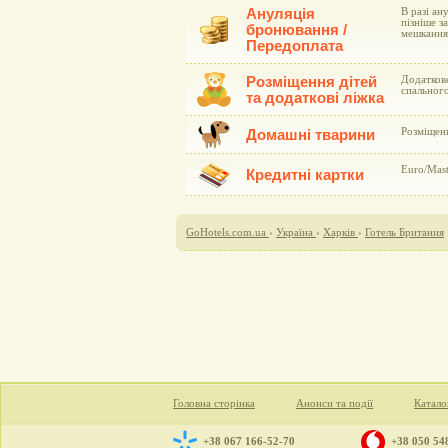
Ануляція
В разі ан
пізніше з
бронювання /
мешкання
Передоплата
Розміщення дітей
Додаткове
спального
та додаткові ліжка
Розміщен
Домашні тварини
Euro/Mast
Кредитні картки
GoHotels.com.ua
›
Україна
›
Харків
›
Готель Британия
Головна сторінка
Анонси та події
Катало
+38 067 166-52-70
+38 050 54