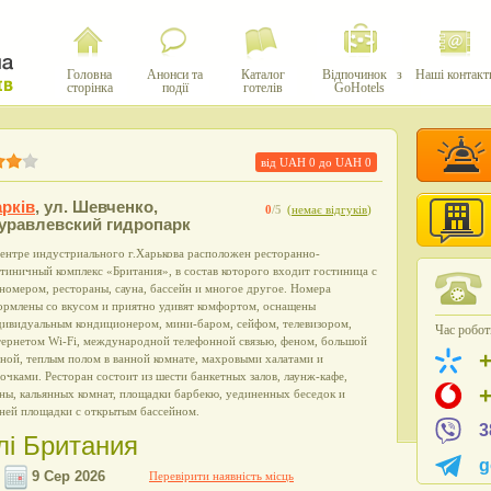
Головна
Анонси та
Каталог
Відпочинок з
Наші контакт
сторінка
події
готелів
GoHotels
від UAH
0
до UAH
0
рків
,
ул. Шевченко,
0
/5
(
немає відгуків
)
уравлевский гидропарк
ентре индустриального г.Харькова расположен ресторанно-
тиничный комплекс «Британия», в состав которого входит гостиница с
номером, рестораны, сауна, бассейн и многое другое. Номера
ормлены со вкусом и приятно удивят комфортом, оснащены
дивидуальным кондиционером, мини-баром, сейфом, телевизором,
Час роботи
тернетом Wi-Fi, международной телефонной связью, феном, большой
ной, теплым полом в ванной комнате, махровыми халатами и
очками. Ресторан состоит из шести банкетных залов, лаунж-кафе,
ны, кальянных комнат, площадки барбекю, уединенных беседок и
тней площадки с открытым бассейном.
3
лі Британия
g
Перевірити наявність місць