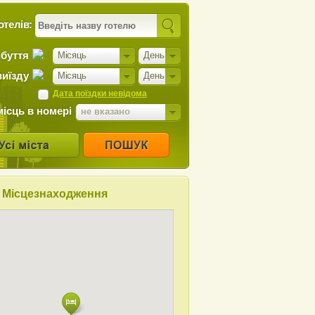
отелів:
ибуття
Місяць
День
виїзду
Місяць
День
Дата поїздки невідома
місць в номері
не вказано
Місцезнаходження