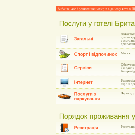
Вибачте, але бронювання номерів в даному готелі
Послуги у готелі Брит
Автостоян
для не ку
Загальні
реєстраці
для палін
Масаж.
Спорт і відпочинок
Обслугову
Сервіси
Сніданок 
Безпровід
Безпровід
Інтернет
євро в де
Послуги з
Через дор
паркування
Порядок проживання у
Реєстрація
Реєстрація