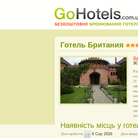
Готель Британия
Ха
Ж
В ц
гос
31 
оф
ин
ин
ван
тап
сау
ле
Наявність місць у готе
Дата прибуття
Дата виїзду