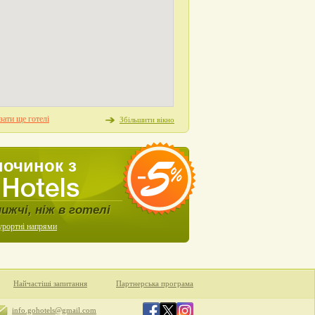
ати ще готелі
Збільшити вікно
починок з
нижчі, ніж в готелі
урортні напрями
Найчастіші запитання
Партнерська програма
info.gohotels@gmail.com