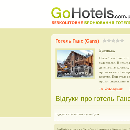
Готель Ганс (Gans)
Буковель
,
Отель "Ганс" состоит
материалов. В номера
двуспальная кровать,
провести тихий вечер,
воздуха. При отеле е
прокат снаряжения и
Докладніше
Відгуки про готель Ганс
Відгуків про готель ще не було
GoHotels.com.ua
›
Україна
›
Буковель
›
Готель Ганс 