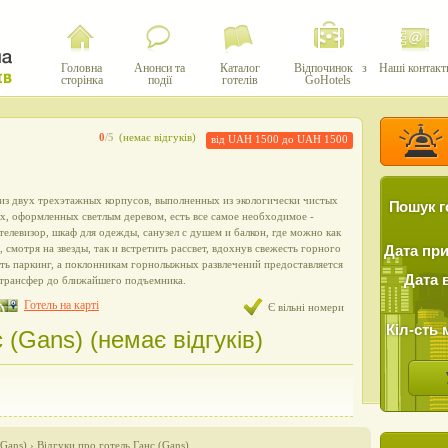
Головна
Анонси та
Каталог
Відпочинок з
Наші контакт
сторінка
події
готелів
GoHotels
0
/5
(немає відгуків)
від UAH 1500 до UAH 1500
 из двух трехэтажных корпусов, выполненных из экологически чистых
Пошук г
х, оформленных светлым деревом, есть все самое необходимое -
 телевизор, шкаф для одежды, санузел с душем и балкон, где можно как
 смотря на звезды, так и встретить рассвет, вдохнув свежесть горного
Дата пр
сть паркинг, а поклонникам горнолыжных развлечений предоставляется
Дата 
 трансфер до ближайшего подъемника.
Готель на карті
Є вільні номери
Кіл-сть 
 (Gans) (немає відгуків)
(Gans)
›
Відгуки про готель Ганс (Gans)