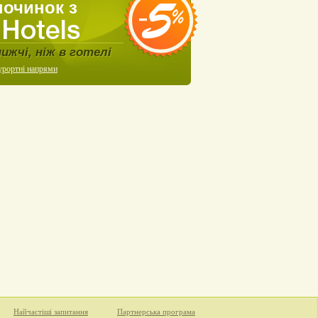
починок з
нижчі, ніж в готелі
урортні напрями
Найчастіші запитання
Партнерська програма