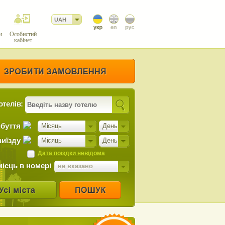
UAH
и
Особистий
кабінет
отелів:
ибуття
Місяць
День
виїзду
Місяць
День
Дата поїздки невідома
місць в номері
не вказано