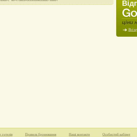
Від
ціни 
Всі к
г готелів
Правила бронювання
Наші контакти
Особистий кабінет