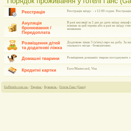
Порядок проживання у готелі Ганс (Ga
Реєстрація заїзду: - з 12:00 годин. Реєстрація
Реєстрація
Ануляція
В разі ануляції за 2 дні до дати заїзду штраф 
пізніше за цей термін або в разі не заїзду ст
бронювання /
мешкання.
Передоплата
Розміщення дітей
Додаткове ліжко 5 (п'ять) євро на добу. За н
спального місця - безкоштовно.
та додаткові ліжка
Розміщення домашніх тварин погоджувати з 
Домашні тварини
Euro/Mastercard, Visa
Кредитні картки
GoHotels.com.ua
›
Україна
›
Буковель
›
Готель Ганс (Gans)