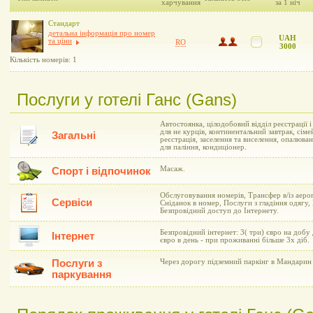
харчування
за 1 ніч
Стандарт
детальна інформація про номер
UAH
та ціни
RO
3000
Кількість номерів: 1
Послуги у готелі Ганс (Gans)
Автостоянка, цілодобовий відділ реєстрації 
для не курців, континентальний завтрак, сіме
Загальні
реєстрація, заселення та виселення, опалюва
для паління, кондиціонер.
Масаж.
Спорт і відпочинок
Обслуговування номерів, Трансфер в/із аеро
Сервіси
Сніданок в номер, Послуги з гладіння одягу,
Безпровідний доступ до Інтернету.
Безпровідний інтернет: 3( три) євро на добу
Інтернет
євро в день - при проживанні більше 3х діб.
Послуги з
Через дорогу підземний паркінг в Мандарин 
паркування