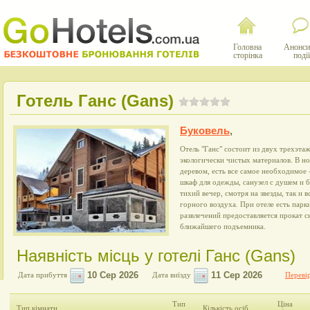
Головна
Анонси
сторінка
події
Готель Ганс (Gans)
Буковель
,
Отель "Ганс" состоит из двух трехэта
экологически чистых материалов. В н
деревом, есть все самое необходимое -
шкаф для одежды, санузел с душем и б
тихий вечер, смотря на звезды, так и 
горного воздуха. При отеле есть пар
развлечений предоставляется прокат 
ближайшего подъемника.
Наявність місць у готелі Ганс (Gans)
Дата прибуття
Дата виїзду
Перевір
Тип
Ціна
Тип кімнати
Кількість осіб