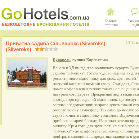
Головна
Анонси
сторінка
події
Приватна садиба Сільверокс (Silveroks)
4
/5
(1 в
(Silveroks)
Буковель
, вулиця Карпатська
Всього в 3,5 км від гірськолижного курорту Бук
садиба "Silveroks". Готель чудово підійде як для 
романтичного відпочинку для двох. Для гостей "
наступні категорії номерів класу: Стандарт, Люк
номери оформлені в теплих тонах і оснащені ко
натурального дерева. Прекрасний вид з вікна зал
спогади про проведений відпочинок. До послуг 
гостям із задоволенням запропонують смачні стр
розслаблюючу атмосферу. Так само до послуг гост
сауна і кімната відпочинку з каміном. Відпочива
прийняти «гарячі бочки». Персонал готелю приді
винятку. Крім того, для зручності клієнтів, транс
"Silveroks" - це комфортабельні номери, привітн
повітря, мальовнича природа, яка залишить в душі