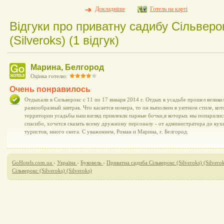
Докладніше
Готель на карті
Відгуки про приватну садибу Сільверок
(Silveroks) (1 відгук)
Марина, Белгород
Оцінка готелю:
Очень понравилось
Отдыхали в Сильверокс с 11 по 17 января 2014 г. Отдых в усадьбе прошел велик
разнообразный завтрак. Что касается номера, то он выполнен в уютном стиле, ко
территории усадьбы наш взгляд привлекли парные бочки,в которых мы попарилис
спасибо, хочется сказать всему дружному персоналу - от администратора до кух
туристов, много снега. С уважением, Роман и Марина, г. Белгород.
GoHotels.com.ua
›
Україна
›
Буковель
›
Приватна садиба Сільверокс (Silveroks) (Silvero
Сільверокс (Silveroks) (Silveroks)